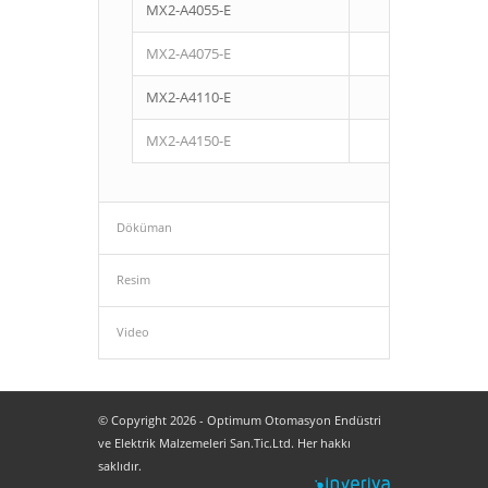
MX2-A4055-E
5,5
MX2-A4075-E
7,5
MX2-A4110-E
11
MX2-A4150-E
15
Döküman
Resim
Video
© Copyright 2026 - Optimum Otomasyon Endüstri
ve Elektrik Malzemeleri San.Tic.Ltd. Her hakkı
saklıdır.