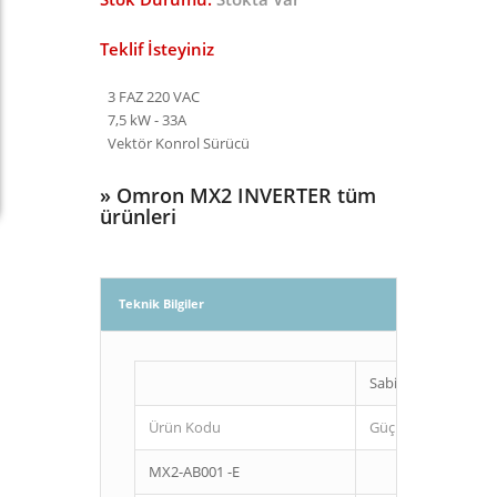
Teklif İsteyiniz
3 FAZ 220 VAC
7,5 kW - 33A
Vektör Konrol Sürücü
»
Omron MX2 INVERTER tüm
ürünleri
Teknik Bilgiler
Sabit tork
Ürün Kodu
Güç (Kw)
MX2-AB001 -E
0,1