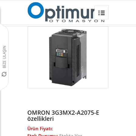
OMRON 3G3MX2-A2075-E
Omron Türkiye
/
Frekans İnvertörleri
/
MX2 INVERTER
/
OMRON 3G3MX2-A2075-E
özellikleri
Ürün Fiyatı:
Stok Durumu:
Stokta Var