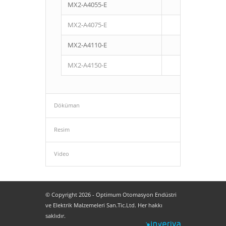
MX2-A4055-E
5,5
MX2-A4075-E
7,5
MX2-A4110-E
11
MX2-A4150-E
15
Döküman
Resim
Video
© Copyright 2026 - Optimum Otomasyon Endüstri
ve Elektrik Malzemeleri San.Tic.Ltd. Her hakkı
saklıdır.