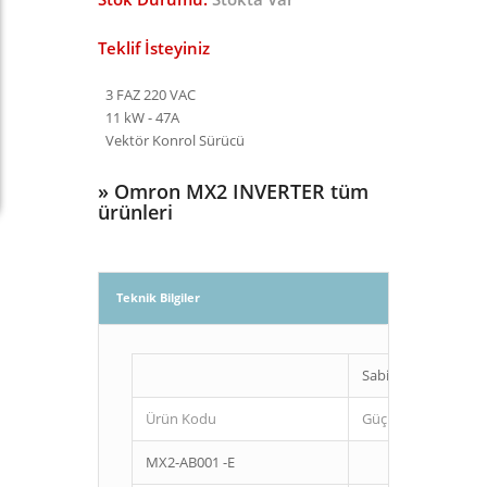
Teklif İsteyiniz
3 FAZ 220 VAC
11 kW - 47A
Vektör Konrol Sürücü
»
Omron MX2 INVERTER tüm
ürünleri
Teknik Bilgiler
Sabit tork
Ürün Kodu
Güç (Kw)
MX2-AB001 -E
0,1