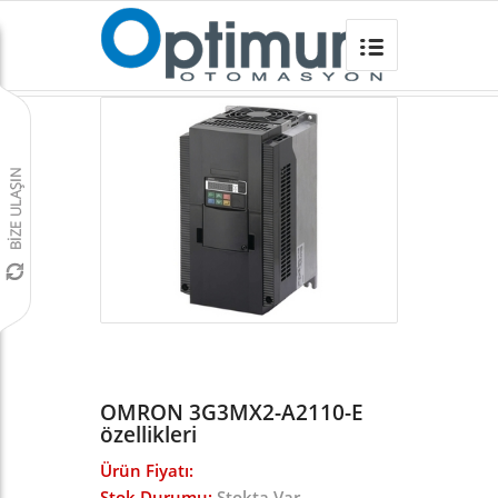
OMRON 3G3MX2-A2110-E
Omron Türkiye
/
Frekans İnvertörleri
/
MX2 INVERTER
/
OMRON 3G3MX2-A2110-E
özellikleri
Ürün Fiyatı:
Stok Durumu:
Stokta Var