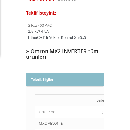
Teklif İsteyiniz
3 Faz 400 VAC
1,5 kW 4,8A
EtherCAT' li Vektör Kontrol Sürücü
»
Omron MX2 INVERTER tüm
ürünleri
Teknik Bilgiler
Sabit tork
Ürün Kodu
Güç (Kw)
MX2-AB001 -E
0,1