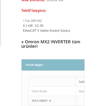
Teklif İsteyiniz
1 Faz 200 VAC
0.1 kW 1/1.2A
EtherCAT' li Vektör Kontrol Sürücü
»
Omron MX2 INVERTER tüm
ürünleri
Teknik Bilgiler
Sabit tork
Ürün Kodu
Güç (Kw)
MX2-AB001 -E
0,1