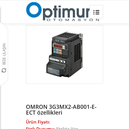
OMRON 3G3MX2-AB001-E-ECT
Omron Türkiye
/
Frekans İnvertörleri
/
MX2 INVERTER
/
OMRON 3G3MX2-AB001-E-
ECT özellikleri
Ürün Fiyatı:
Stok Durumu:
Stokta Var