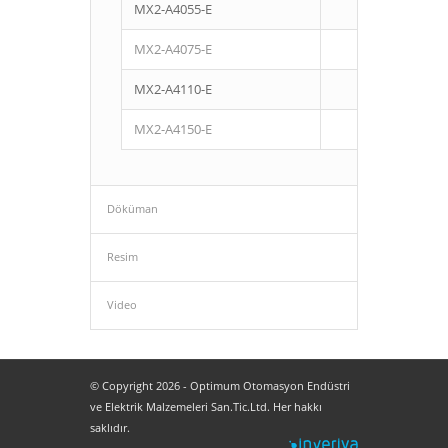
MX2-A4055-E
5,5
MX2-A4075-E
7,5
MX2-A4110-E
11
MX2-A4150-E
15
Döküman
Resim
Video
© Copyright 2026 - Optimum Otomasyon Endüstri
ve Elektrik Malzemeleri San.Tic.Ltd. Her hakkı
saklıdır.