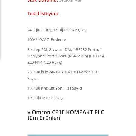
Teklif İsteyiniz
24 Dijital Giriş, 16 Dijital PNP Çıkış
100/240VAC Besleme
8 kstep PM, 8 kword DM, 1 RS232 Portu, 1
Opsiyonel Port Yuvası (RS422 için) (E10-E14-
E20-N14-N20 Hariç)
2 X 100 kHz veya 4 x 10kHz Tek Yön Hızlı
Sayıcı
1 X 100 Khz Çift Yön Hızlı Sayıcı
1 X 10kHz Puls Çıkışı
»
Omron CP1E KOMPAKT PLC
tüm ürünleri