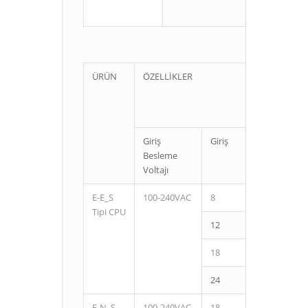
ÜRÜN
ÖZELLİKLER
Giriş
Giriş
Çıkış
Besleme
Voltajı
E-E_S
100-240VAC
8
6
Tipi CPU
12
8
18
12
24
16
E-N_S
100-240VAC
18
12