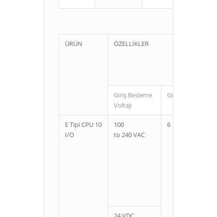
ÜRÜN
ÖZELLİKLER
Giriş Besleme
Giriş
Çıkı
Voltajı
E Tipi CPU 10
100
6
4
I/O
to 240 VAC
24 VDC