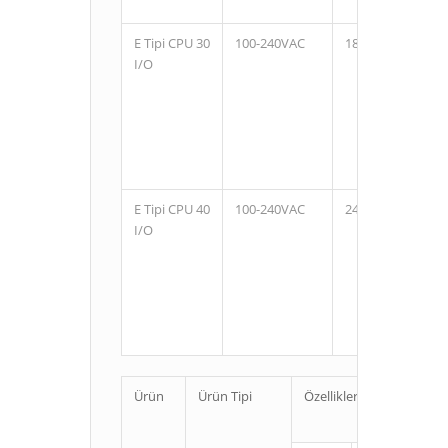
E Tipi CPU 30
100-240VAC
18
12
I/O
E Tipi CPU 40
100-240VAC
24
16
I/O
Ürün
Ürün Tipi
Özellikler