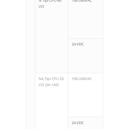
N Tipi CPU 60
100-240VAC
36
I/O
24 VDC
NA Tipi CPU 20
100-240VAC
12
I/O 2AI-1AO
Dijital
Giriş, 2
Analog
Giriş
24 VDC