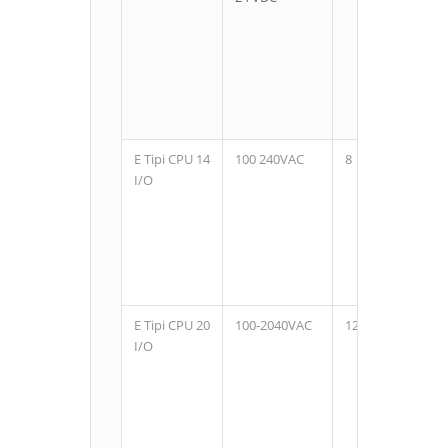
E Tipi CPU 14
100 240VAC
8
6
I/O
E Tipi CPU 20
100-2040VAC
12
8
I/O