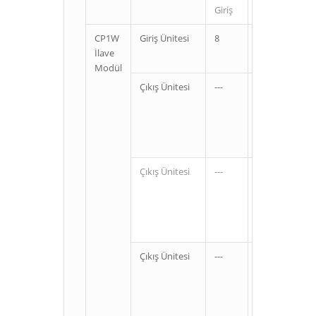
Giriş
Çıkış
Çıkı
CP1W
Giriş Ünitesi
8
---
---
İlave
Modül
Çıkış Ünitesi
---
8
Rel
Tra
Tra
Çıkış Ünitesi
---
16
Rel
Tra
Tra
Çıkış Ünitesi
---
32
Rel
Tra
Tra