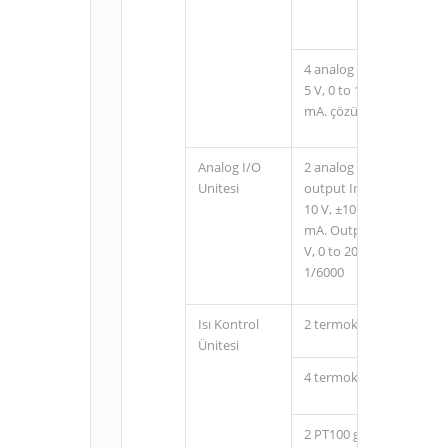
4 analog çıkış Output ran
5 V, 0 to 10 V, ±10 V, 0 t
mA. çözünürlük: 1/6000
Analog I/O
2 analog inputs and 1 a
Unitesi
output Input range: 0 to 
10 V, ±10 V, 0 to 20 mA, 
mA. Output range: 1 to 5 
V, 0 to 20 mA, or 4 to 2
1/6000
Isı Kontrol
2 termokupl girişi K ve j
Ünitesi
4 termokupl girişi K ve j
2 PT100 girişi