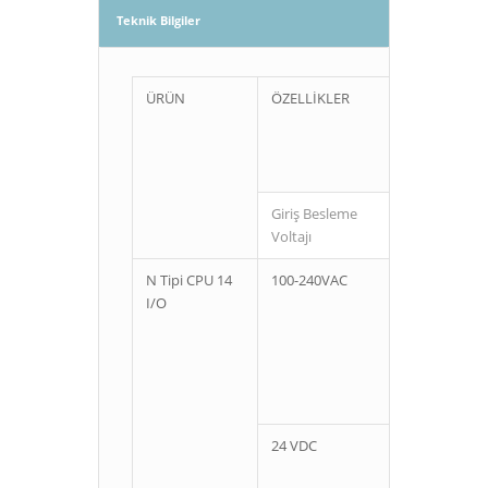
Teknik Bilgiler
ÜRÜN
ÖZELLİKLER
Giriş Besleme
Giriş
Voltajı
N Tipi CPU 14
100-240VAC
8
I/O
24 VDC