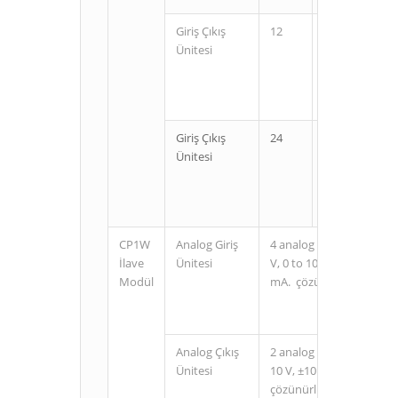
Giriş Çıkış
12
8
Rel
Ünitesi
Tra
Tra
Giriş Çıkış
24
16
Rel
Ünitesi
Tra
Tra
CP1W
Analog Giriş
4 analog giriş nput range:
İlave
Ünitesi
V, 0 to 10 V,±10 V, 0 to 2
Modül
mA. çözünürlük: 1/6000
Analog Çıkış
2 analog çıkış Output ran
Ünitesi
10 V, ±10 V, 0 to 20 mA, 
çözünürlük: 1/6000