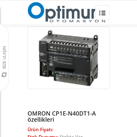
OMRON CP1E-N40DT1-A
Omron Türkiye
/
PLC
/
CP1 SERİSİ KOMPAKT PLC
/
CP1E KOMPAKT PLC
/
OMRON CP1E-N40DT1-A
özellikleri
Ürün Fiyatı:
Stok Durumu:
Stokta Var