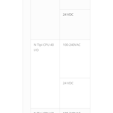
24 VDC
N Tipi CPU 40
100-240VAC
24
I/O
24 VDC