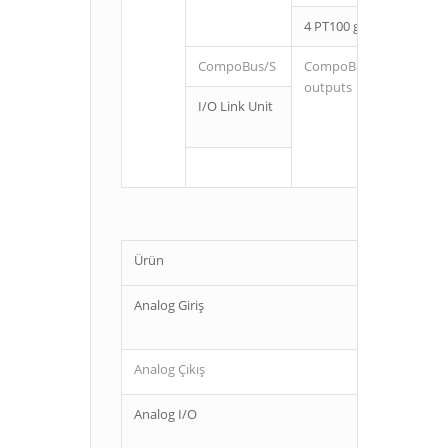
4 PT100 girişi
CompoBus/S
CompoBus/S slave 8 inp
outputs
I/O Link Unit
Ürün
Analog Giriş
Analog Çıkış
Analog I/O