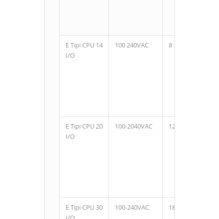
E Tipi CPU 14
100 240VAC
8
6
I/O
E Tipi CPU 20
100-2040VAC
12
8
I/O
E Tipi CPU 30
100-240VAC
18
12
I/O