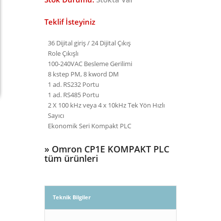
Teklif İsteyiniz
36 Dijital giriş / 24 Dijital Çıkış
Role Çıkışlı
100-240VAC Besleme Gerilimi
8 kstep PM, 8 kword DM
1 ad. RS232 Portu
1 ad. RS485 Portu
2 X 100 kHz veya 4 x 10kHz Tek Yön Hızlı
Sayıcı
Ekonomik Seri Kompakt PLC
»
Omron CP1E KOMPAKT PLC
tüm ürünleri
Teknik Bilgiler