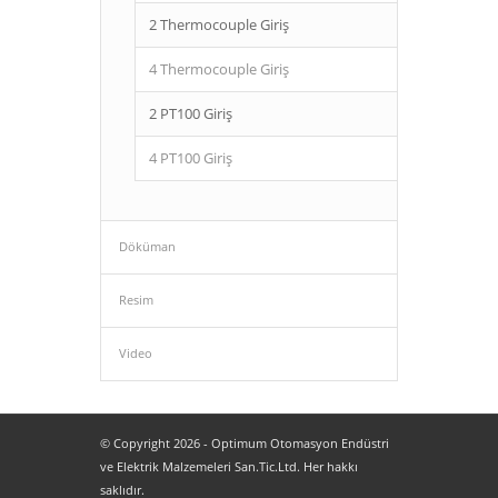
2 Thermocouple Giriş
4 Thermocouple Giriş
2 PT100 Giriş
4 PT100 Giriş
Döküman
Resim
Video
© Copyright 2026 - Optimum Otomasyon Endüstri
ve Elektrik Malzemeleri San.Tic.Ltd. Her hakkı
saklıdır.