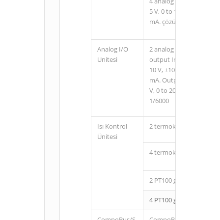
4 analog çıkış Output ran
5 V, 0 to 10 V, ±10 V, 0 t
mA. çözünürlük: 1/6000
Analog I/O
2 analog inputs and 1 a
Unitesi
output Input range: 0 to 
10 V, ±10 V, 0 to 20 mA, 
mA. Output range: 1 to 5 
V, 0 to 20 mA, or 4 to 2
1/6000
Isı Kontrol
2 termokupl girişi K ve j
Ünitesi
4 termokupl girişi K ve j
2 PT100 girişi
4 PT100 girişi
CompoBus/S
CompoBus/S slave 8 inp