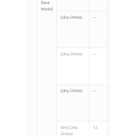
İlave
Modül
Çıkış Ünitesi
---
8
Rel
Tra
Tra
Çıkış Ünitesi
---
16
Rel
Tra
Tra
Çıkış Ünitesi
---
32
Rel
Tra
Tra
Giriş Çıkış
12
8
Rel
Ünitesi