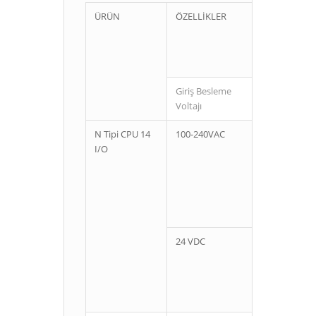
ÜRÜN
ÖZELLİKLER
Giriş Besleme
Giriş
Voltajı
N Tipi CPU 14
100-240VAC
8
I/O
24 VDC