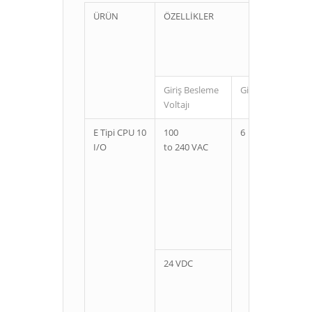
ÜRÜN
ÖZELLİKLER
Giriş Besleme
Giriş
Çıkı
Voltajı
E Tipi CPU 10
100
6
4
I/O
to 240 VAC
24 VDC