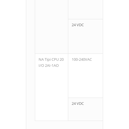
24 VDC
NA Tipi CPU 20
100-240VAC
12
I/O 2AI-1AO
Dijital
Giriş, 2
Analog
Giriş
24 VDC