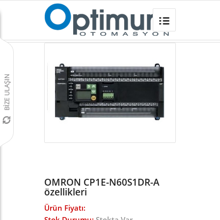
OMRON CP1E-N60S1DR-A
Omron Türkiye
/
PLC
/
CP1 SERİSİ KOMPAKT PLC
/
CP1E KOMPAKT PLC
/
OMRON CP1E-N60S1DR-A
özellikleri
Ürün Fiyatı:
Stok Durumu:
Stokta Var