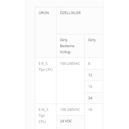
ÜRÜN
ÖZELLİKLER
Giriş
Giriş
Çıkış
Besleme
Voltajı
E-E_S
100-240VAC
8
6
Tipi CPU
12
8
18
12
24
16
E-N_S
100-240VAC
18
12
Tipi
24 VDC
CPU