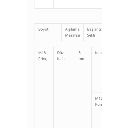
Boyut
Algılama
Bağlantı
Uzunluk
Mesafesi
Şekli
M18
Düz
5
Kablolu
Kı
Prinç
Kafa
mm
U
M12
Kı
Konnektörlü
U