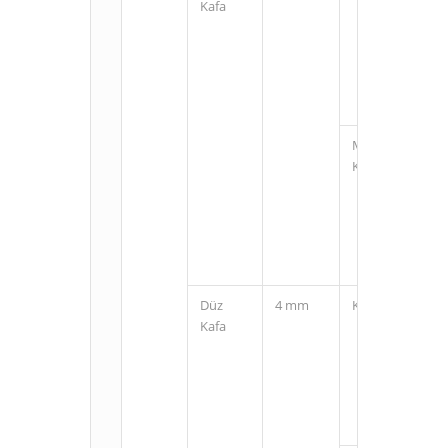
Kafa
M12
Konnektörlü
Düz
4 mm
Kablolu
Kafa