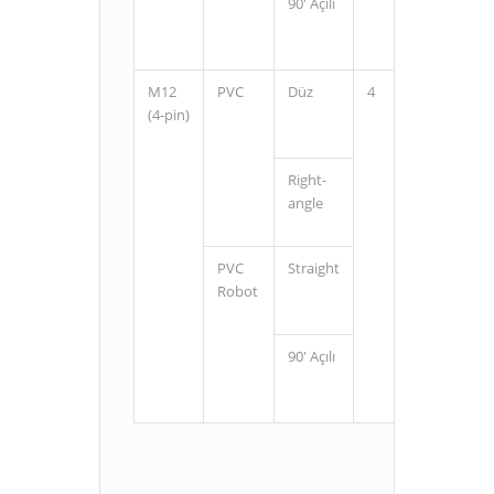
90' Açılı
2
5
M12
PVC
Düz
4
2
(4-pin)
5
Right-
2
angle
5
PVC
Straight
2
Robot
5
90' Açılı
2
5