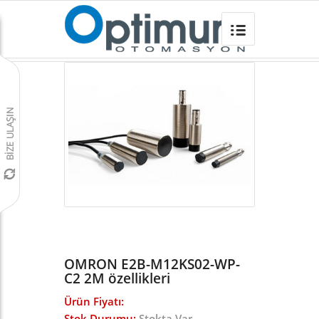
OMRON E2B-M12KS02-WP-C2 2M
Omron Türkiye
/
Sensörler
/
E2B ENDÜKTİF SENSÖR
/
OMRON E2B-M12KS02-WP-
C2 2M özellikleri
Ürün Fiyatı:
Stok Durumu:
Stokta Var