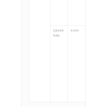
(3 Pin)
Çıkıntılı
4 mm
Kablolu
Kafa
M8
Konnektörlü
(3 Pin)