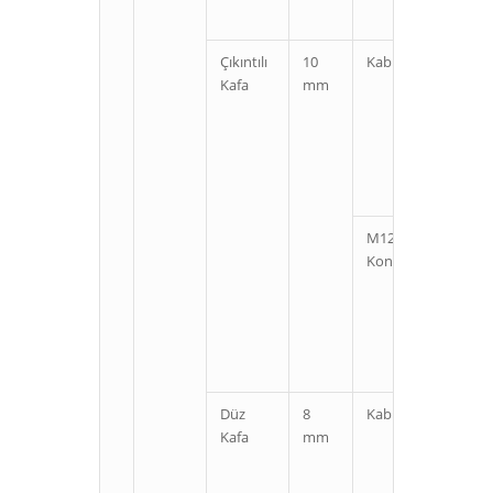
Çıkıntılı
10
Kablolu
Kı
Kafa
mm
U
M12
Kı
Konnektörlü
U
Düz
8
Kablolu
Kı
Kafa
mm