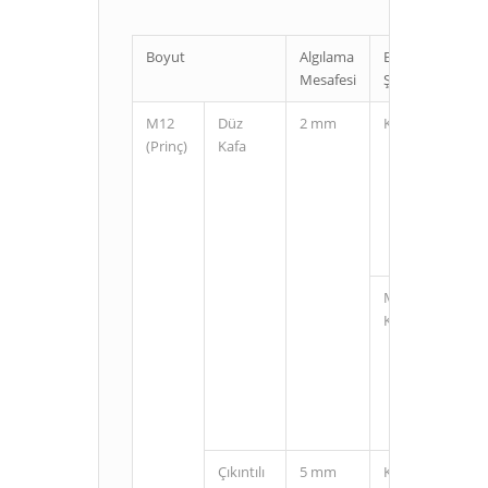
Boyut
Algılama
Bağlantı
Mesafesi
Şekli
M12
Düz
2 mm
Kablolu
(Prinç)
Kafa
M12
Konnektörlü
Çıkıntılı
5 mm
Kablolu