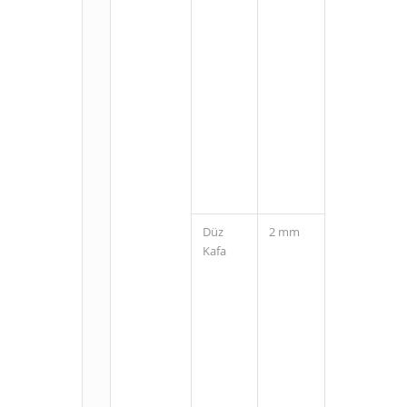
M8
Konnektörlü
(3 Pin)
Düz
2 mm
Kablolu
Kafa
M8
Konnektörlü