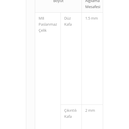
Boyut
Algılama
Bağlantı
Mesafesi
Şekli
M8
Düz
1.5 mm
Kablolu
Paslanmaz
Kafa
Çelik
M8
Konnektörlü
(3 Pin)
Çıkıntılı
2 mm
Kablolu
Kafa