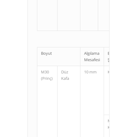
U
Boyut
Algılama
Bağlantı
Mesafesi
Şekli
M30
Düz
10 mm
Kablolu
(Prinç)
Kafa
M12
Konnektörlü