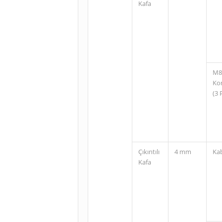
Kafa
M8
Ko
(3 
Çıkıntılı
4 mm
Ka
Kafa