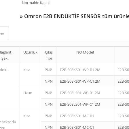
Normalde Kapalı
»
Omron E2B ENDÜKTİF SENSÖR tüm ürünle
deo
Bağlantı
Uzunluk
Çıkış
NO Model
Şekli
Tipi
blolu
Kısa
PNP
E2B-S08KS01-WP-B1 2M
E2B-S
NPN
E2B-S08KS01-WP-C1 2M
E2B-S
Uzun
PNP
E2B-S08LS01-WP-B1 2M
E2B-S
NPN
E2B-S08LS01-WP-C1 2M
E2B-S
Kısa
PNP
E2B-S08KS01-MC-B1
E2B-S
nnektörlü
NPN
E2B-S08KS01-MC-C1
E2B-S
Pin)