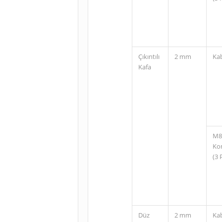
Çıkıntılı
2 mm
Ka
Kafa
M8
Ko
(3 
Düz
2 mm
Ka