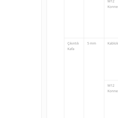
M12
Konne
Çıkıntılı
5 mm
Kablol
Kafa
M12
Konne