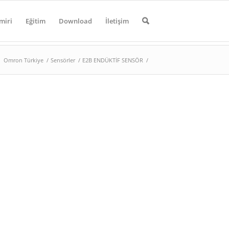
miri
Eğitim
Download
İletişim
Omron Türkiye
/
Sensörler
/
E2B ENDÜKTİF SENSÖR
/