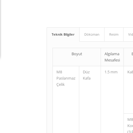
Teknik Bilgiler
Döküman
Resim
Vi
Boyut
Algılama
Mesafesi
M8
Düz
1.5 mm
Ka
Paslanmaz
Kafa
Çelik
M8
Ko
(3 