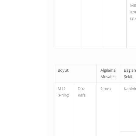
M8
Ko
(3 
Boyut
Algılama
Bağlan
Mesafesi
Şekli
M12
Düz
2 mm
Kablol
(Prinç)
Kafa