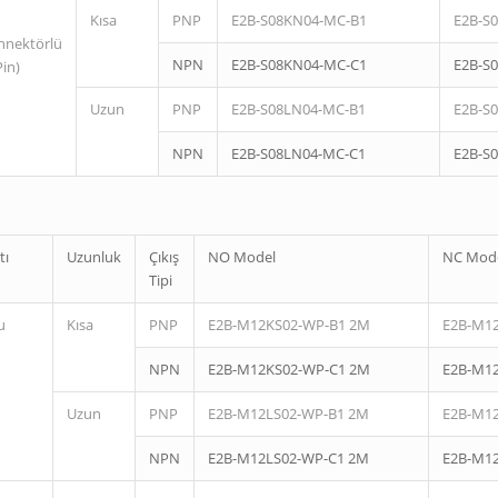
Kısa
PNP
E2B-S08KN04-MC-B1
E2B-S
nnektörlü
NPN
E2B-S08KN04-MC-C1
E2B-S
Pin)
Uzun
PNP
E2B-S08LN04-MC-B1
E2B-S
NPN
E2B-S08LN04-MC-C1
E2B-S
tı
Uzunluk
Çıkış
NO Model
NC Mod
Tipi
u
Kısa
PNP
E2B-M12KS02-WP-B1 2M
E2B-M1
NPN
E2B-M12KS02-WP-C1 2M
E2B-M1
Uzun
PNP
E2B-M12LS02-WP-B1 2M
E2B-M1
NPN
E2B-M12LS02-WP-C1 2M
E2B-M1