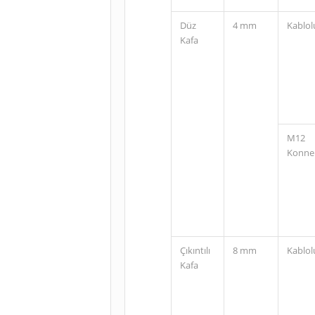
Düz
4 mm
Kablol
Kafa
M12
Konne
Çıkıntılı
8 mm
Kablol
Kafa