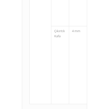
(3 Pin)
Çıkıntılı
4 mm
Kablolu
Kafa
M8
Konnektörlü
(3 Pin)