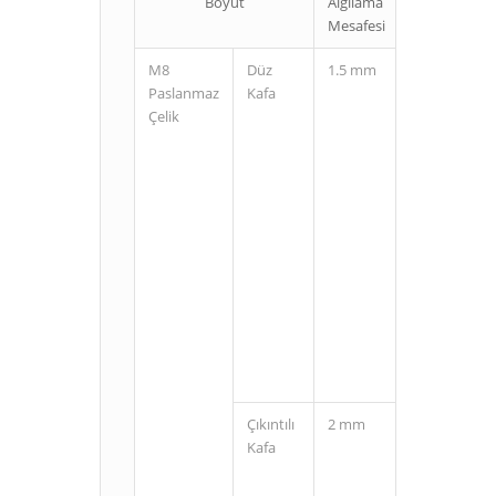
Boyut
Algılama
Bağlantı
Mesafesi
Şekli
M8
Düz
1.5 mm
Kablolu
Paslanmaz
Kafa
Çelik
M8
Konnektörlü
(3 Pin)
Çıkıntılı
2 mm
Kablolu
Kafa