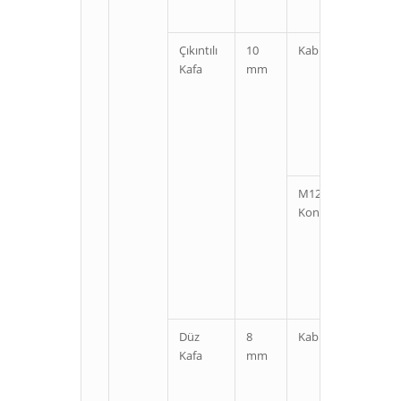
Çıkıntılı
10
Kablolu
Kı
Kafa
mm
U
M12
Kı
Konnektörlü
U
Düz
8
Kablolu
Kı
Kafa
mm