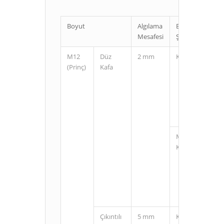
Boyut
Algılama
Bağlantı
Mesafesi
Şekli
M12
Düz
2 mm
Kablolu
(Prinç)
Kafa
M12
Konnektörlü
Çıkıntılı
5 mm
Kablolu