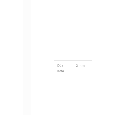
M8
Konnektörlü
(3 Pin)
Düz
2 mm
Kablolu
Kafa
M8
Konnektörlü