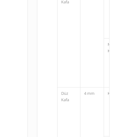
Kafa
M12
Konnektörlü
Düz
4 mm
Kablolu
Kafa