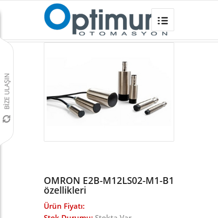
OMRON E2B-M12LS02-M1-B1
Omron Türkiye
/
Sensörler
/
E2B ENDÜKTİF SENSÖR
/
OMRON E2B-M12LS02-M1-B1
özellikleri
Ürün Fiyatı:
Stok Durumu:
Stokta Var