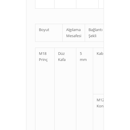
Boyut
Algılama
Bağlantı
Uzunluk
Mesafesi
Şekli
M18
Düz
5
Kablolu
Kı
Prinç
Kafa
mm
U
M12
Kı
Konnektörlü
U