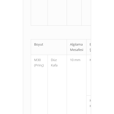
U
Boyut
Algılama
Bağlantı
Mesafesi
Şekli
M30
Düz
10 mm
Kablolu
(Prinç)
Kafa
M12
Konnektörlü