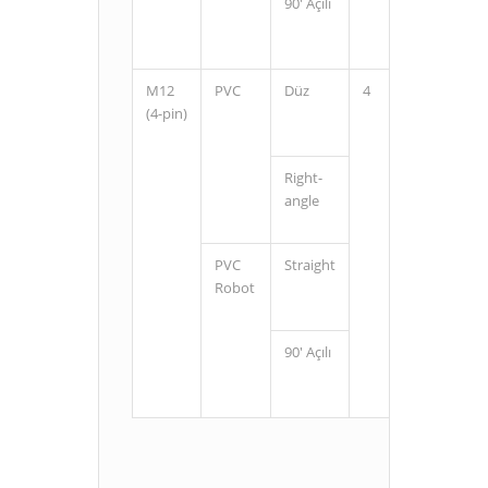
90' Açılı
2
5
M12
PVC
Düz
4
2
(4-pin)
5
Right-
2
angle
5
PVC
Straight
2
Robot
5
90' Açılı
2
5