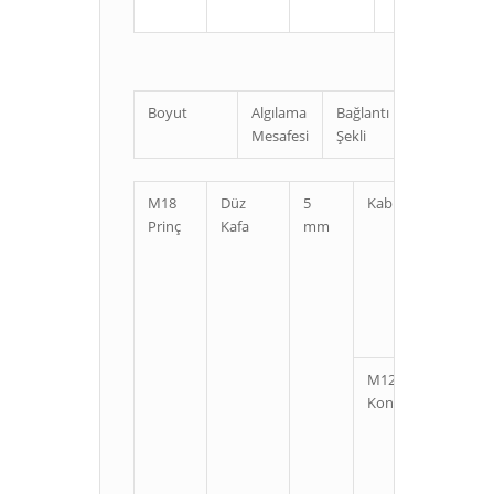
Boyut
Algılama
Bağlantı
Uzunluk
Mesafesi
Şekli
M18
Düz
5
Kablolu
Kı
Prinç
Kafa
mm
U
M12
Kı
Konnektörlü
U