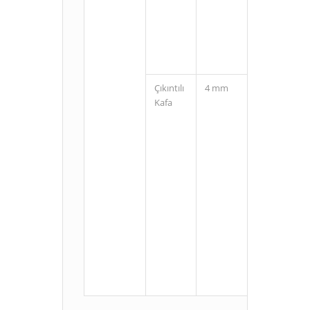
(3 Pin)
Çıkıntılı
4 mm
Kablolu
Kafa
M8
Konnektörlü
(3 Pin)