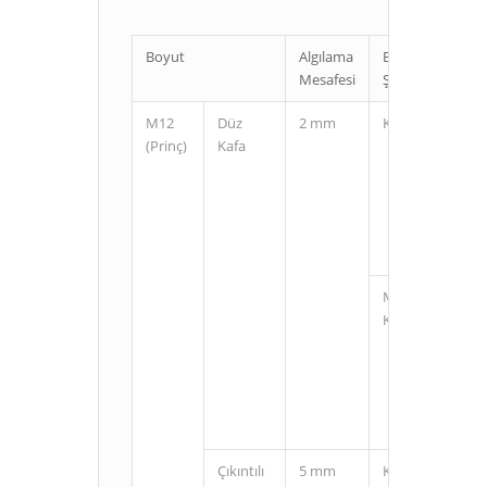
Boyut
Algılama
Bağlantı
Mesafesi
Şekli
M12
Düz
2 mm
Kablolu
(Prinç)
Kafa
M12
Konnektörlü
Çıkıntılı
5 mm
Kablolu