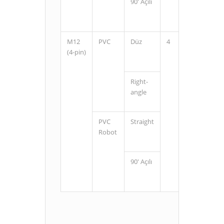
90' Açılı
2
5
M12
PVC
Düz
4
2
(4-pin)
5
Right-
2
angle
5
PVC
Straight
2
Robot
5
90' Açılı
2
5