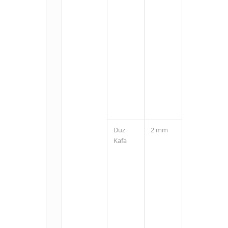
M8
Konnektörlü
(3 Pin)
Düz
2 mm
Kablolu
Kafa
M8
Konnektörlü