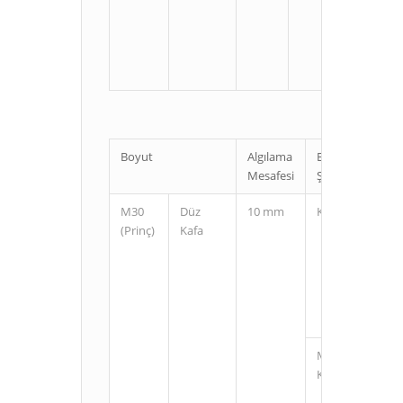
U
Boyut
Algılama
Bağlantı
Mesafesi
Şekli
M30
Düz
10 mm
Kablolu
(Prinç)
Kafa
M12
Konnektörlü