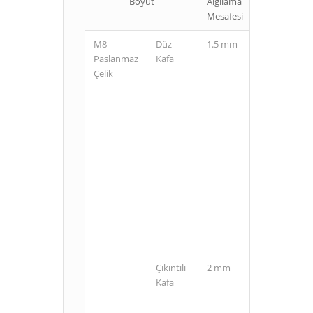
Boyut
Algılama
Bağlantı
Mesafesi
Şekli
M8
Düz
1.5 mm
Kablolu
Paslanmaz
Kafa
Çelik
M8
Konnektörlü
(3 Pin)
Çıkıntılı
2 mm
Kablolu
Kafa