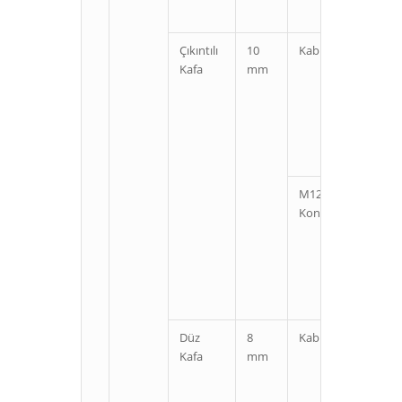
Çıkıntılı
10
Kablolu
Kı
Kafa
mm
U
M12
Kı
Konnektörlü
U
Düz
8
Kablolu
Kı
Kafa
mm