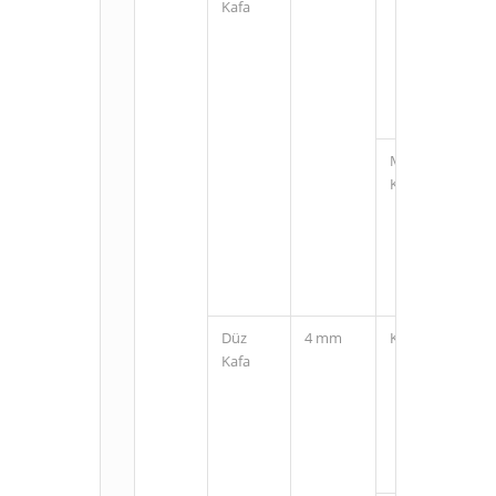
Kafa
M12
Konnektörlü
Düz
4 mm
Kablolu
Kafa