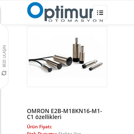
OMRON E2B-M18KN16-M1-C1
Omron Türkiye
/
Sensörler
/
E2B ENDÜKTİF SENSÖR
/
OMRON E2B-M18KN16-M1-
C1 özellikleri
Ürün Fiyatı:
Stok Durumu:
Stokta Var