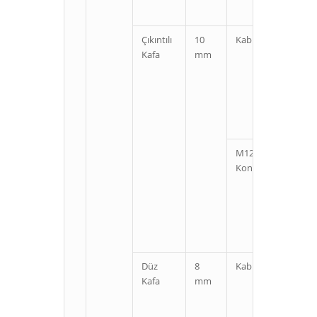
Çıkıntılı
10
Kablolu
Kı
Kafa
mm
U
M12
Kı
Konnektörlü
U
Düz
8
Kablolu
Kı
Kafa
mm