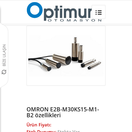
OMRON E2B-M30KS15-M1-B2
Omron Türkiye
/
Sensörler
/
E2B ENDÜKTİF SENSÖR
/
OMRON E2B-M30KS15-M1-
B2 özellikleri
Ürün Fiyatı:
Stok Durumu:
Stokta Var