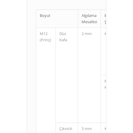
Boyut
Algılama
Bağlantı
Mesafesi
Şekli
M12
Düz
2 mm
Kablolu
(Prinç)
Kafa
M12
Konnektörlü
Çıkıntılı
5 mm
Kablolu