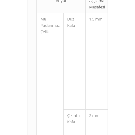
Boyut
Algılama
Bağlantı
Mesafesi
Şekli
M8
Düz
1.5 mm
Kablolu
Paslanmaz
Kafa
Çelik
M8
Konnektörlü
(3 Pin)
Çıkıntılı
2 mm
Kablolu
Kafa