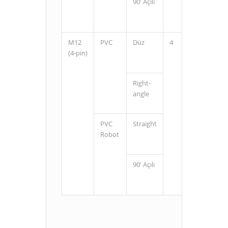
90' Açılı
2
5
M12
PVC
Düz
4
2
(4-pin)
5
Right-
2
angle
5
PVC
Straight
2
Robot
5
90' Açılı
2
5