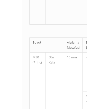
U
Boyut
Algılama
Bağlantı
Mesafesi
Şekli
M30
Düz
10 mm
Kablolu
(Prinç)
Kafa
M12
Konnektörlü