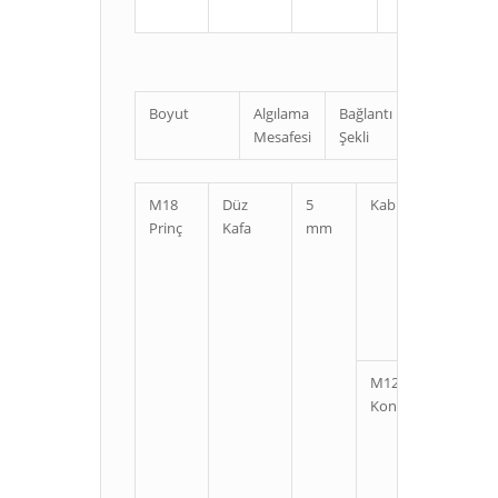
Boyut
Algılama
Bağlantı
Uzunluk
Mesafesi
Şekli
M18
Düz
5
Kablolu
Kı
Prinç
Kafa
mm
U
M12
Kı
Konnektörlü
U