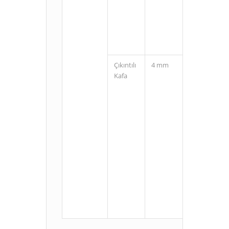
(3 Pin)
Çıkıntılı
4 mm
Kablolu
Kafa
M8
Konnektörlü
(3 Pin)