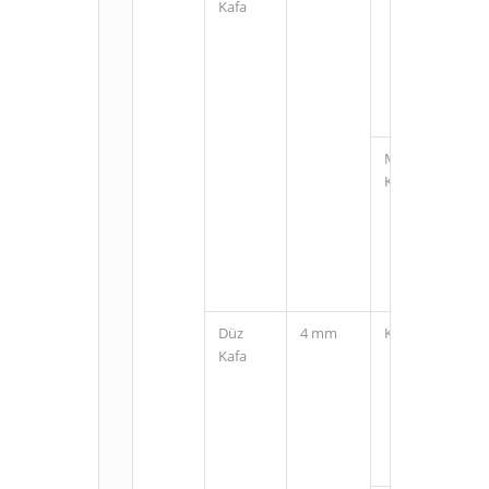
Kafa
M12
Konnektörlü
Düz
4 mm
Kablolu
Kafa