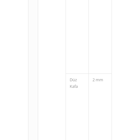
M8
Konnektörlü
(3 Pin)
Düz
2 mm
Kablolu
Kafa
M8
Konnektörlü