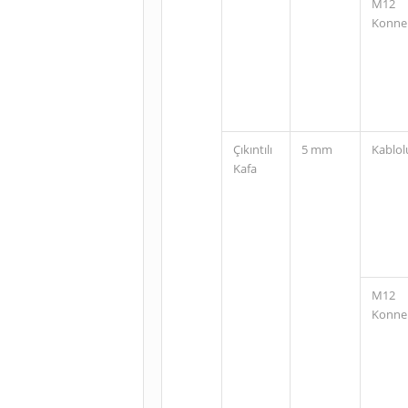
M12
Konne
Çıkıntılı
5 mm
Kablol
Kafa
M12
Konne