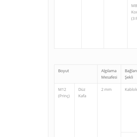
M8
Ko
(3 
Boyut
Algılama
Bağlan
Mesafesi
Şekli
M12
Düz
2 mm
Kablol
(Prinç)
Kafa