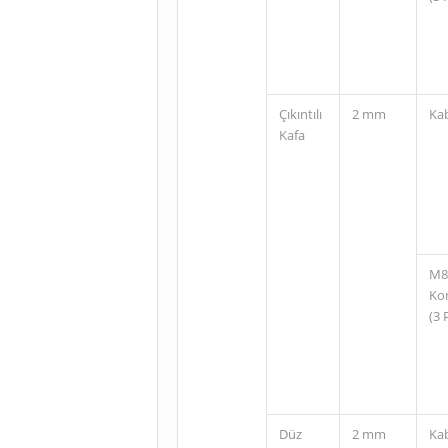
Çıkıntılı
2 mm
Ka
Kafa
M8
Ko
(3 
Düz
2 mm
Ka