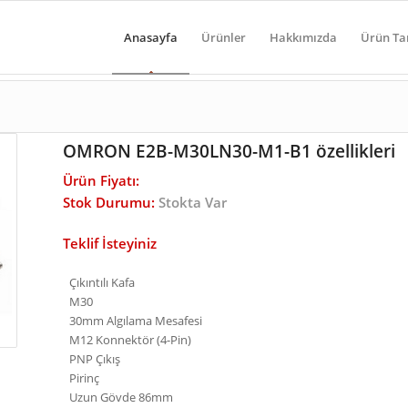
Anasayfa
Ürünler
Hakkımızda
Ürün Ta
OMRON E2B-M30LN30-M1-B1 özellikleri
Ürün Fiyatı:
Stok Durumu:
Stokta Var
Teklif İsteyiniz
Çıkıntılı Kafa
M30
30mm Algılama Mesafesi
M12 Konnektör (4-Pin)
PNP Çıkış
Pirinç
Uzun Gövde 86mm