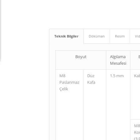
Teknik Bilgiler
Döküman
Resim
Vi
Boyut
Algılama
Mesafesi
M8
Düz
1.5 mm
Ka
Paslanmaz
Kafa
Çelik
M8
Ko
(3 