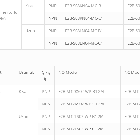
Kısa
PNP
E2B-S08KN04-MC-B1
E2B-S
nnektörlü
NPN
E2B-S08KN04-MC-C1
E2B-S
Pin)
Uzun
PNP
E2B-S08LN04-MC-B1
E2B-S
NPN
E2B-S08LN04-MC-C1
E2B-S
tı
Uzunluk
Çıkış
NO Model
NC Mod
Tipi
u
Kısa
PNP
E2B-M12KS02-WP-B1 2M
E2B-M1
NPN
E2B-M12KS02-WP-C1 2M
E2B-M1
Uzun
PNP
E2B-M12LS02-WP-B1 2M
E2B-M1
NPN
E2B-M12LS02-WP-C1 2M
E2B-M1