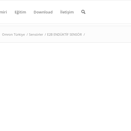
miri
Eğitim
Download
İletişim
Omron Türkiye
/
Sensörler
/
E2B ENDÜKTİF SENSÖR
/