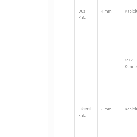
Düz
4 mm
Kablol
Kafa
M12
Konne
Çıkıntılı
8 mm
Kablol
Kafa