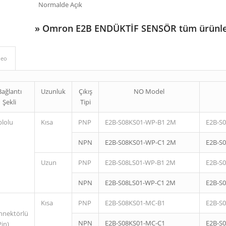
Normalde Açık
»
Omron E2B ENDÜKTİF SENSÖR tüm ürünle
deo
Bağlantı
Uzunluk
Çıkış
NO Model
Şekli
Tipi
blolu
Kısa
PNP
E2B-S08KS01-WP-B1 2M
E2B-S
NPN
E2B-S08KS01-WP-C1 2M
E2B-S
Uzun
PNP
E2B-S08LS01-WP-B1 2M
E2B-S
NPN
E2B-S08LS01-WP-C1 2M
E2B-S
Kısa
PNP
E2B-S08KS01-MC-B1
E2B-S
nnektörlü
NPN
E2B-S08KS01-MC-C1
E2B-S
Pin)