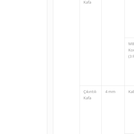
Kafa
M8
Ko
(3 
Çıkıntılı
4 mm
Ka
Kafa