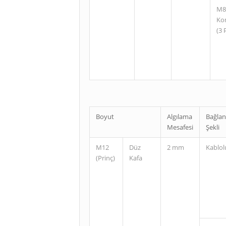
M8
Ko
(3 
Boyut
Algılama
Bağlan
Mesafesi
Şekli
M12
Düz
2 mm
Kablol
(Prinç)
Kafa