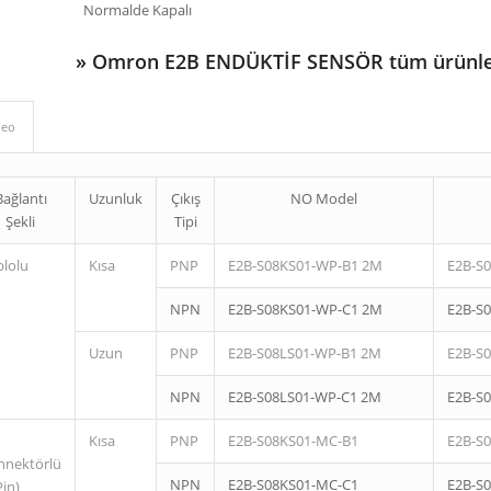
Normalde Kapalı
»
Omron E2B ENDÜKTİF SENSÖR tüm ürünle
deo
Bağlantı
Uzunluk
Çıkış
NO Model
Şekli
Tipi
blolu
Kısa
PNP
E2B-S08KS01-WP-B1 2M
E2B-S
NPN
E2B-S08KS01-WP-C1 2M
E2B-S
Uzun
PNP
E2B-S08LS01-WP-B1 2M
E2B-S
NPN
E2B-S08LS01-WP-C1 2M
E2B-S
Kısa
PNP
E2B-S08KS01-MC-B1
E2B-S
nnektörlü
NPN
E2B-S08KS01-MC-C1
E2B-S
Pin)