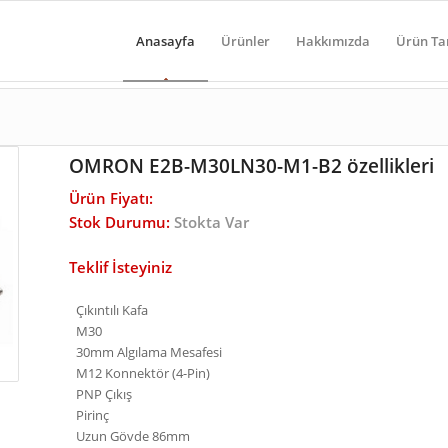
Anasayfa
Ürünler
Hakkımızda
Ürün Ta
OMRON E2B-M30LN30-M1-B2 özellikleri
Ürün Fiyatı:
Stok Durumu:
Stokta Var
Teklif İsteyiniz
Çıkıntılı Kafa
M30
30mm Algılama Mesafesi
M12 Konnektör (4-Pin)
PNP Çıkış
Pirinç
Uzun Gövde 86mm