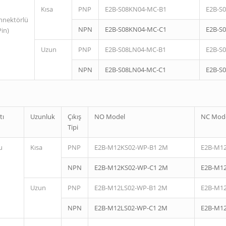
Kısa
PNP
E2B-S08KN04-MC-B1
E2B-S
nnektörlü
NPN
E2B-S08KN04-MC-C1
E2B-S
Pin)
Uzun
PNP
E2B-S08LN04-MC-B1
E2B-S
NPN
E2B-S08LN04-MC-C1
E2B-S
tı
Uzunluk
Çıkış
NO Model
NC Mod
Tipi
u
Kısa
PNP
E2B-M12KS02-WP-B1 2M
E2B-M1
NPN
E2B-M12KS02-WP-C1 2M
E2B-M1
Uzun
PNP
E2B-M12LS02-WP-B1 2M
E2B-M1
NPN
E2B-M12LS02-WP-C1 2M
E2B-M1