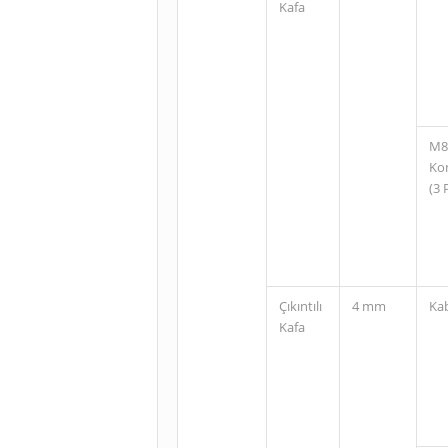
Kafa
M8
Ko
(3 
Çıkıntılı
4 mm
Ka
Kafa