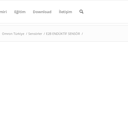
miri
Eğitim
Download
İletişim
Omron Türkiye
/
Sensörler
/
E2B ENDÜKTİF SENSÖR
/