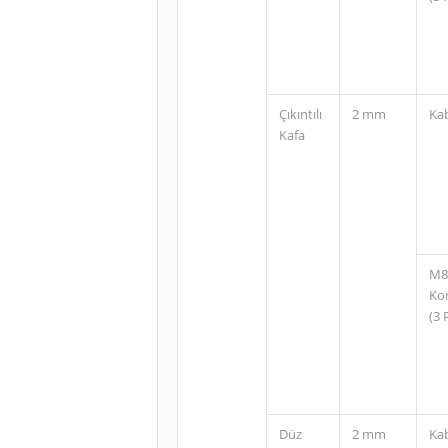
Çıkıntılı
2 mm
Ka
Kafa
M8
Ko
(3 
Düz
2 mm
Ka