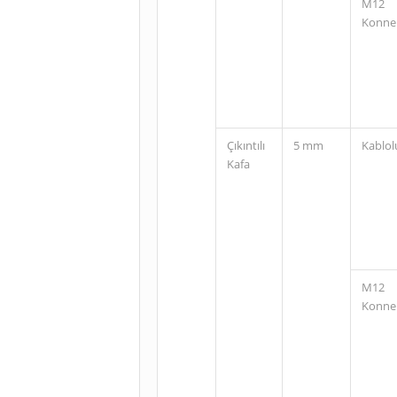
M12
Konne
Çıkıntılı
5 mm
Kablol
Kafa
M12
Konne