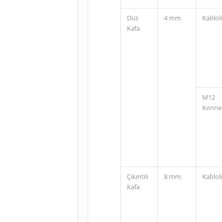
Düz
4 mm
Kablol
Kafa
M12
Konne
Çıkıntılı
8 mm
Kablol
Kafa