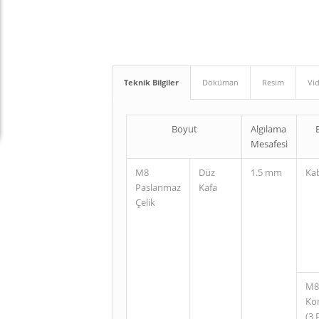
Teknik Bilgiler
Döküman
Resim
Vi
Boyut
Algılama
Mesafesi
M8
Düz
1.5 mm
Ka
Paslanmaz
Kafa
Çelik
M8
Ko
(3 