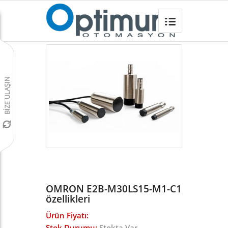
OMRON E2B-M30LS15-M1-C1
Omron Türkiye
/
Sensörler
/
E2B ENDÜKTİF SENSÖR
/
OMRON E2B-M30LS15-M1-C1
özellikleri
Ürün Fiyatı:
Stok Durumu:
Stokta Var