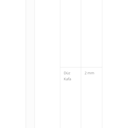
M8
Konnektörlü
(3 Pin)
Düz
2 mm
Kablolu
Kafa
M8
Konnektörlü