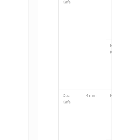
Kafa
M12
Konnektörlü
Düz
4 mm
Kablolu
Kafa