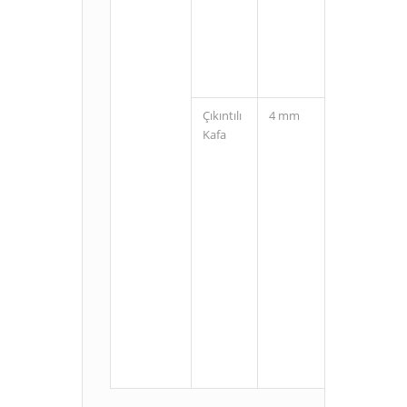
(3 Pin)
Çıkıntılı
4 mm
Kablolu
Kafa
M8
Konnektörlü
(3 Pin)