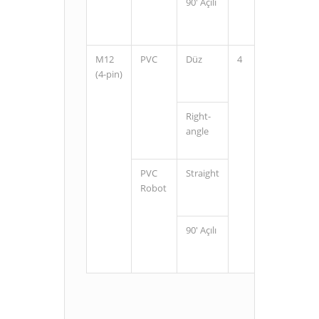
90' Açılı
2
5
M12
PVC
Düz
4
2
(4-pin)
5
Right-
2
angle
5
PVC
Straight
2
Robot
5
90' Açılı
2
5