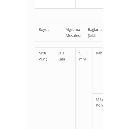
Boyut
Algılama
Bağlantı
Uzunluk
Mesafesi
Şekli
M18
Düz
5
Kablolu
Kı
Prinç
Kafa
mm
U
M12
Kı
Konnektörlü
U