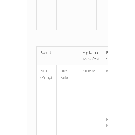
U
Boyut
Algılama
Bağlantı
Mesafesi
Şekli
M30
Düz
10 mm
Kablolu
(Prinç)
Kafa
M12
Konnektörlü