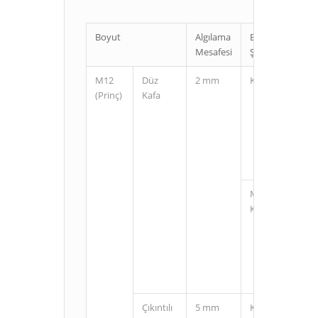
Boyut
Algılama
Bağlantı
Mesafesi
Şekli
M12
Düz
2 mm
Kablolu
(Prinç)
Kafa
M12
Konnektörlü
Çıkıntılı
5 mm
Kablolu