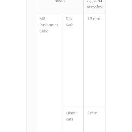
Boyut
Algılama
Bağlantı
Mesafesi
Şekli
M8
Düz
1.5 mm
Kablolu
Paslanmaz
Kafa
Çelik
M8
Konnektörlü
(3 Pin)
Çıkıntılı
2 mm
Kablolu
Kafa