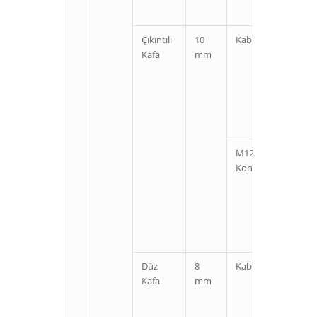
Çıkıntılı
10
Kablolu
Kı
Kafa
mm
U
M12
Kı
Konnektörlü
U
Düz
8
Kablolu
Kı
Kafa
mm