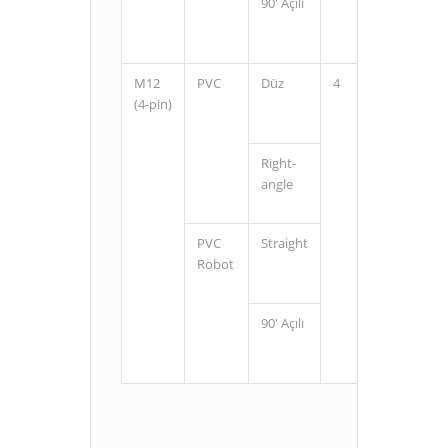
90' Açılı
2
5
M12
PVC
Düz
4
2
(4-pin)
5
Right-
2
angle
5
PVC
Straight
2
Robot
5
90' Açılı
2
5