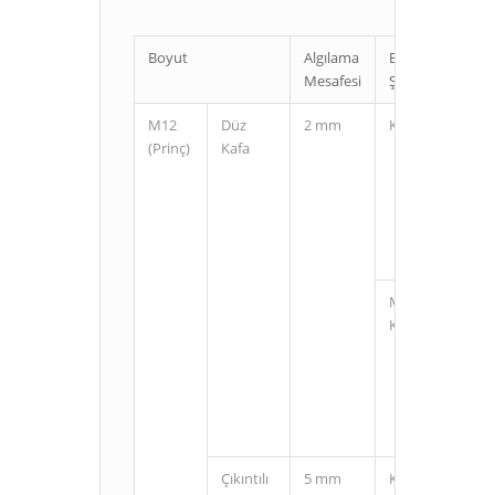
Boyut
Algılama
Bağlantı
Mesafesi
Şekli
M12
Düz
2 mm
Kablolu
(Prinç)
Kafa
M12
Konnektörlü
Çıkıntılı
5 mm
Kablolu