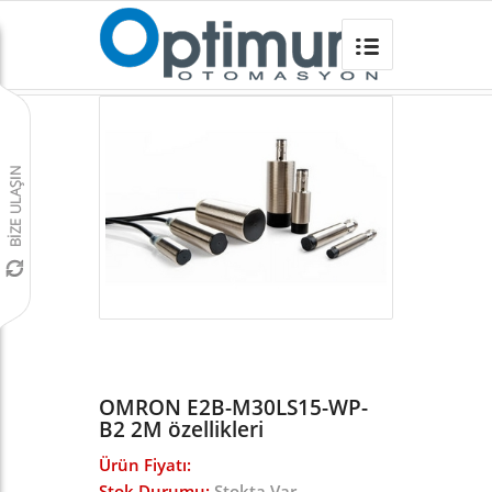
OMRON E2B-M30LS15-WP-B2 2M
Omron Türkiye
/
Sensörler
/
E2B ENDÜKTİF SENSÖR
/
OMRON E2B-M30LS15-WP-
B2 2M özellikleri
Ürün Fiyatı:
Stok Durumu:
Stokta Var