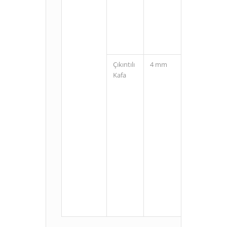
(3 Pin)
Çıkıntılı
4 mm
Kablolu
Kafa
M8
Konnektörlü
(3 Pin)