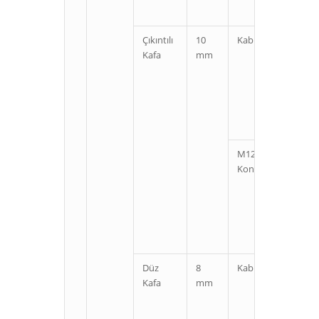
Çıkıntılı
10
Kablolu
Kı
Kafa
mm
U
M12
Kı
Konnektörlü
U
Düz
8
Kablolu
Kı
Kafa
mm