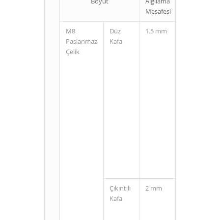
Boyut
Algılama
Bağlantı
Mesafesi
Şekli
M8
Düz
1.5 mm
Kablolu
Paslanmaz
Kafa
Çelik
M8
Konnektörlü
(3 Pin)
Çıkıntılı
2 mm
Kablolu
Kafa