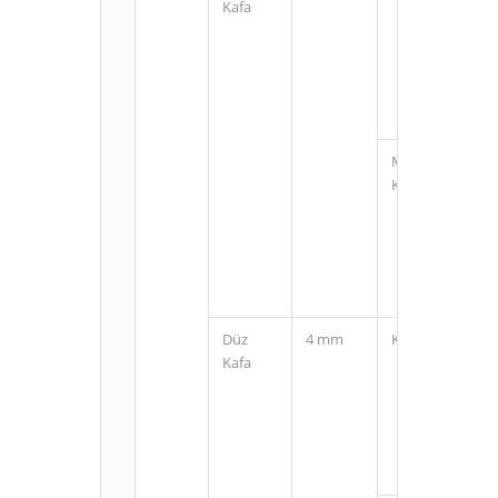
Kafa
M12
Konnektörlü
Düz
4 mm
Kablolu
Kafa