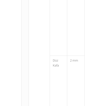
M8
Konnektörlü
(3 Pin)
Düz
2 mm
Kablolu
Kafa
M8
Konnektörlü