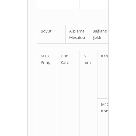
Boyut
Algılama
Bağlantı
Uzunluk
Mesafesi
Şekli
M18
Düz
5
Kablolu
Kı
Prinç
Kafa
mm
U
M12
Kı
Konnektörlü
U