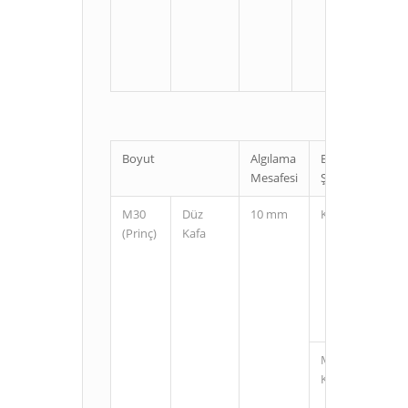
U
Boyut
Algılama
Bağlantı
Mesafesi
Şekli
M30
Düz
10 mm
Kablolu
(Prinç)
Kafa
M12
Konnektörlü