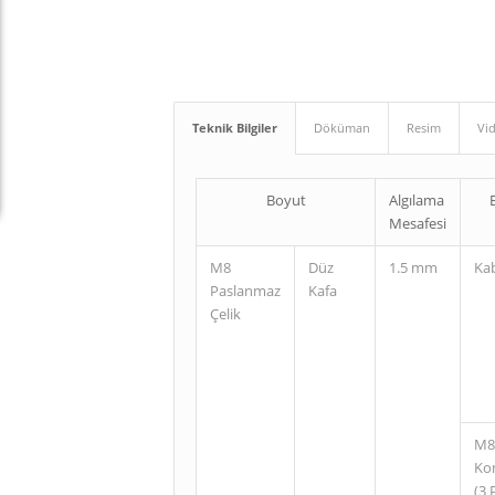
Teknik Bilgiler
Döküman
Resim
Vi
Boyut
Algılama
Mesafesi
M8
Düz
1.5 mm
Ka
Paslanmaz
Kafa
Çelik
M8
Ko
(3 