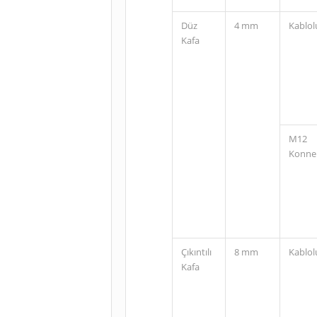
Düz
4 mm
Kablol
Kafa
M12
Konne
Çıkıntılı
8 mm
Kablol
Kafa