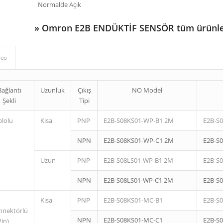
Normalde Açık
»
Omron E2B ENDÜKTİF SENSÖR tüm ürünle
deo
Bağlantı
Uzunluk
Çıkış
NO Model
Şekli
Tipi
blolu
Kısa
PNP
E2B-S08KS01-WP-B1 2M
E2B-S
NPN
E2B-S08KS01-WP-C1 2M
E2B-S
Uzun
PNP
E2B-S08LS01-WP-B1 2M
E2B-S
NPN
E2B-S08LS01-WP-C1 2M
E2B-S
Kısa
PNP
E2B-S08KS01-MC-B1
E2B-S
nnektörlü
NPN
E2B-S08KS01-MC-C1
E2B-S
Pin)