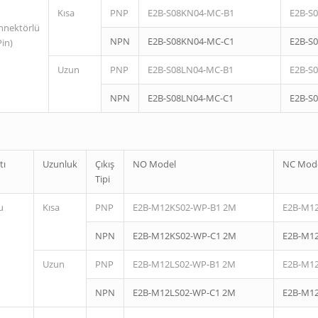
Kısa
PNP
E2B-S08KN04-MC-B1
E2B-S
nnektörlü
NPN
E2B-S08KN04-MC-C1
E2B-S
Pin)
Uzun
PNP
E2B-S08LN04-MC-B1
E2B-S
NPN
E2B-S08LN04-MC-C1
E2B-S
tı
Uzunluk
Çıkış
NO Model
NC Mod
Tipi
u
Kısa
PNP
E2B-M12KS02-WP-B1 2M
E2B-M1
NPN
E2B-M12KS02-WP-C1 2M
E2B-M1
Uzun
PNP
E2B-M12LS02-WP-B1 2M
E2B-M1
NPN
E2B-M12LS02-WP-C1 2M
E2B-M1