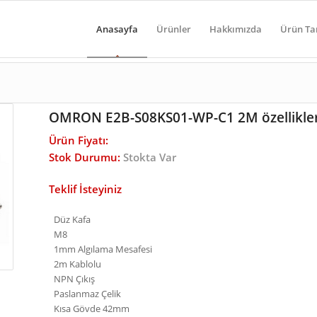
Anasayfa
Ürünler
Hakkımızda
Ürün Ta
OMRON E2B-S08KS01-WP-C1 2M özellikler
Ürün Fiyatı:
Stok Durumu:
Stokta Var
Teklif İsteyiniz
Düz Kafa
M8
1mm Algılama Mesafesi
2m Kablolu
NPN Çıkış
Paslanmaz Çelik
Kısa Gövde 42mm