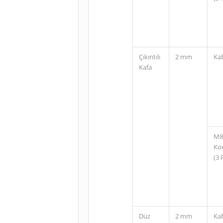
Çıkıntılı
2 mm
Ka
Kafa
M8
Ko
(3 
Düz
2 mm
Ka