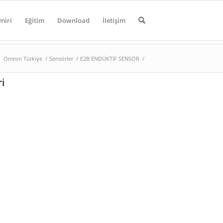
miri
Eğitim
Download
İletişim
Omron Türkiye
/
Sensörler
/
E2B ENDÜKTİF SENSÖR
/
i