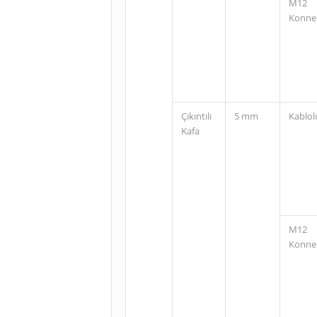
M12
Konne
Çıkıntılı
5 mm
Kablol
Kafa
M12
Konne