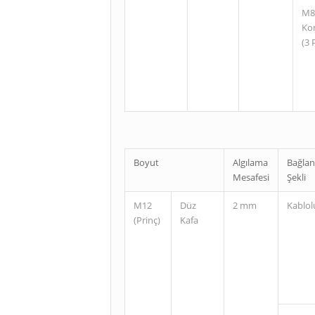
M8
Ko
(3 
Boyut
Algılama
Bağlan
Mesafesi
Şekli
M12
Düz
2 mm
Kablol
(Prinç)
Kafa