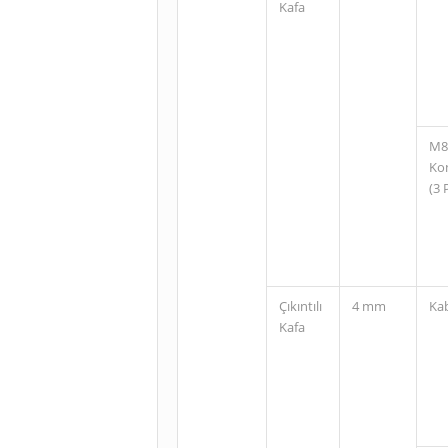
Kafa
M8
Ko
(3 
Çıkıntılı
4 mm
Ka
Kafa