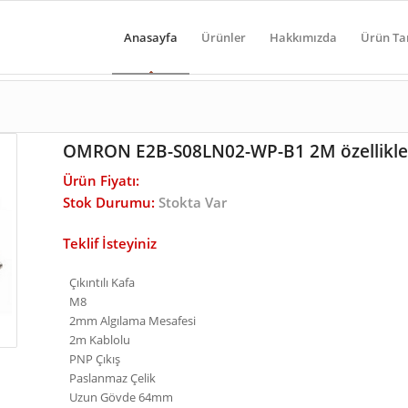
Anasayfa
Ürünler
Hakkımızda
Ürün Ta
OMRON E2B-S08LN02-WP-B1 2M özellikle
Ürün Fiyatı:
Stok Durumu:
Stokta Var
Teklif İsteyiniz
Çıkıntılı Kafa
M8
2mm Algılama Mesafesi
2m Kablolu
PNP Çıkış
Paslanmaz Çelik
Uzun Gövde 64mm