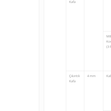
Kafa
M8
Ko
(3 
Çıkıntılı
4 mm
Ka
Kafa