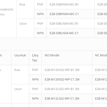
Kısa
PNP
E2B-S08KN04-MC-B1
E2B-S
nnektörlü
NPN
E2B-S08KN04-MC-C1
E2B-S
Pin)
Uzun
PNP
E2B-S08LN04-MC-B1
E2B-S
NPN
E2B-S08LN04-MC-C1
E2B-S
tı
Uzunluk
Çıkış
NO Model
NC Mod
Tipi
u
Kısa
PNP
E2B-M12KS02-WP-B1 2M
E2B-M1
NPN
E2B-M12KS02-WP-C1 2M
E2B-M1
Uzun
PNP
E2B-M12LS02-WP-B1 2M
E2B-M1
NPN
E2B-M12LS02-WP-C1 2M
E2B-M1