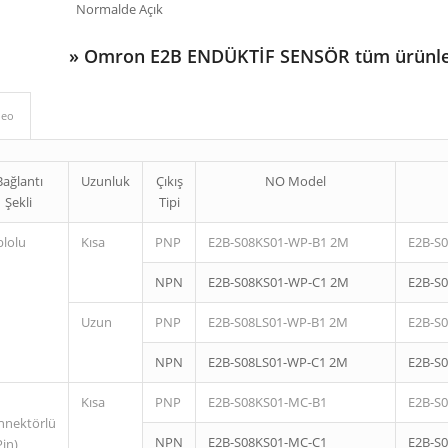
Normalde Açık
»
Omron E2B ENDÜKTİF SENSÖR tüm ürünle
deo
Bağlantı
Uzunluk
Çıkış
NO Model
Şekli
Tipi
blolu
Kısa
PNP
E2B-S08KS01-WP-B1 2M
E2B-S
NPN
E2B-S08KS01-WP-C1 2M
E2B-S
Uzun
PNP
E2B-S08LS01-WP-B1 2M
E2B-S
NPN
E2B-S08LS01-WP-C1 2M
E2B-S
Kısa
PNP
E2B-S08KS01-MC-B1
E2B-S
nnektörlü
NPN
E2B-S08KS01-MC-C1
E2B-S
Pin)