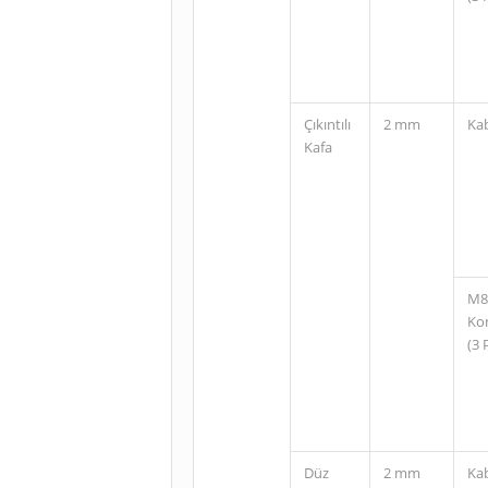
Çıkıntılı
2 mm
Ka
Kafa
M8
Ko
(3 
Düz
2 mm
Ka