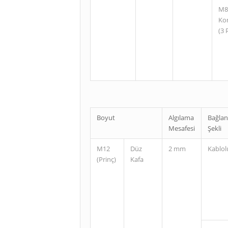
M8
Ko
(3 
Boyut
Algılama
Bağlan
Mesafesi
Şekli
M12
Düz
2 mm
Kablol
(Prinç)
Kafa