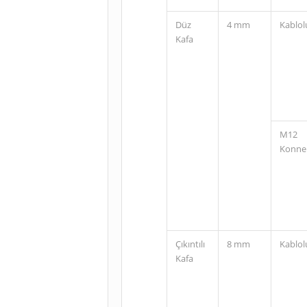
Düz
4 mm
Kablol
Kafa
M12
Konne
Çıkıntılı
8 mm
Kablol
Kafa