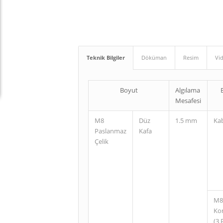
Teknik Bilgiler
Döküman
Resim
Vi
Boyut
Algılama
Mesafesi
M8
Düz
1.5 mm
Ka
Paslanmaz
Kafa
Çelik
M8
Ko
(3 