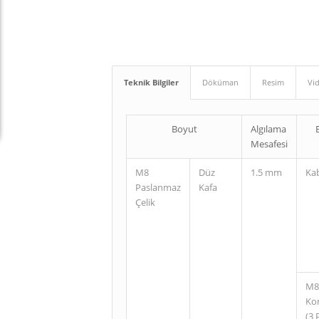
Teknik Bilgiler
Döküman
Resim
Vi
Boyut
Algılama
Mesafesi
M8
Düz
1.5 mm
Ka
Paslanmaz
Kafa
Çelik
M8
Ko
(3 