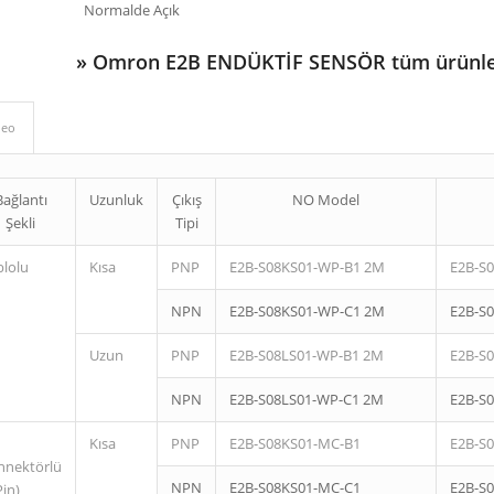
Normalde Açık
»
Omron E2B ENDÜKTİF SENSÖR tüm ürünle
deo
Bağlantı
Uzunluk
Çıkış
NO Model
Şekli
Tipi
blolu
Kısa
PNP
E2B-S08KS01-WP-B1 2M
E2B-S
NPN
E2B-S08KS01-WP-C1 2M
E2B-S
Uzun
PNP
E2B-S08LS01-WP-B1 2M
E2B-S
NPN
E2B-S08LS01-WP-C1 2M
E2B-S
Kısa
PNP
E2B-S08KS01-MC-B1
E2B-S
nnektörlü
NPN
E2B-S08KS01-MC-C1
E2B-S
Pin)