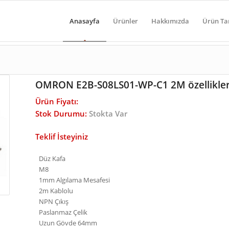
Anasayfa
Ürünler
Hakkımızda
Ürün Ta
OMRON E2B-S08LS01-WP-C1 2M özellikler
Ürün Fiyatı:
Stok Durumu:
Stokta Var
Teklif İsteyiniz
Düz Kafa
M8
1mm Algılama Mesafesi
2m Kablolu
NPN Çıkış
Paslanmaz Çelik
Uzun Gövde 64mm