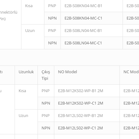
Kısa
PNP
E2B-S08KN04-MC-B1
E2B-S
nnektörlü
NPN
E2B-S08KN04-MC-C1
E2B-S
Pin)
Uzun
PNP
E2B-S08LN04-MC-B1
E2B-S
NPN
E2B-S08LN04-MC-C1
E2B-S
tı
Uzunluk
Çıkış
NO Model
NC Mod
Tipi
u
Kısa
PNP
E2B-M12KS02-WP-B1 2M
E2B-M1
NPN
E2B-M12KS02-WP-C1 2M
E2B-M1
Uzun
PNP
E2B-M12LS02-WP-B1 2M
E2B-M1
NPN
E2B-M12LS02-WP-C1 2M
E2B-M1