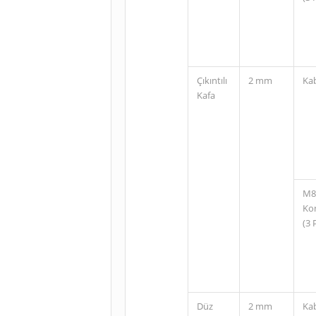
Çıkıntılı
2 mm
Ka
Kafa
M8
Ko
(3 
Düz
2 mm
Ka