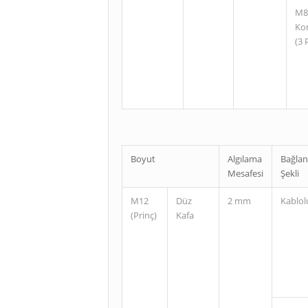
M8
Ko
(3 
Boyut
Algılama
Bağlan
Mesafesi
Şekli
M12
Düz
2 mm
Kablol
(Prinç)
Kafa