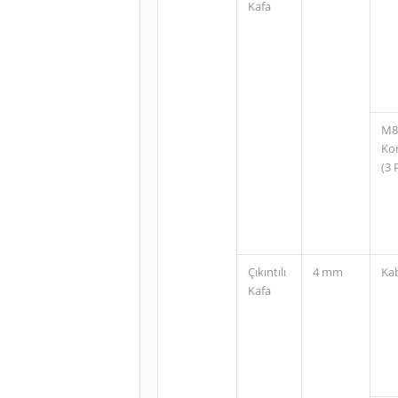
Kafa
M8
Ko
(3 
Çıkıntılı
4 mm
Ka
Kafa