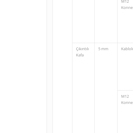
M12
Konne
Çıkıntılı
5 mm
Kablol
Kafa
M12
Konne