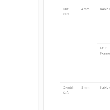
Düz
4 mm
Kablol
Kafa
M12
Konne
Çıkıntılı
8 mm
Kablol
Kafa