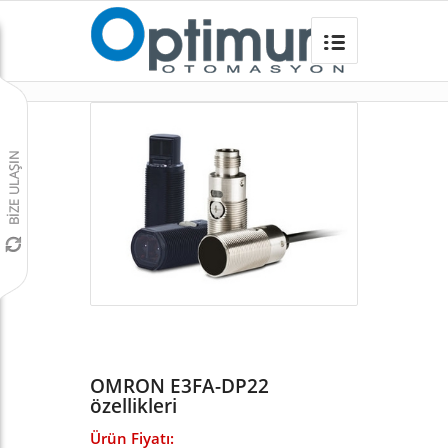
OMRON E3FA-DP22
Omron Türkiye
/
Sensörler
/
E3F M18 SİLİNDİRİK SENSÖRLER
/
E3FA M18 SİLİNDİRİK SENSOR
/
OMRON E3FA-DP22
özellikleri
Ürün Fiyatı: