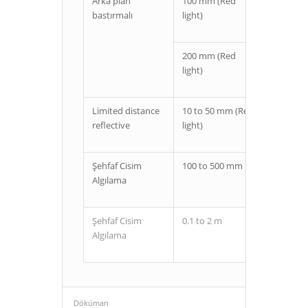
Arka plan
100 mm (Red
Kablolu
bastırmalı
light)
M12 co
200 mm (Red
Kablolu
light)
M12 co
Limited distance
10 to 50 mm (Red
Kablolu
reflective
light)
M12 co
Şehfaf Cisim
100 to 500 mm
Kablolu
Algılama
M12 co
Şehfaf Cisim
0.1 to 2 m
Kablolu
Algılama
M12 co
Döküman