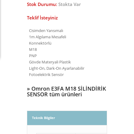
Stok Durumu:
Stokta Var
Teklif İsteyiniz
Cisimden Yansımalı
1m Algılama Mesafeli
Konnektörlü
M18
PNP
Gövde Materyali Plastik
Light-On, Dark-On Ayarlanabilir
Fotoelektrik Sensör
»
Omron E3FA M18 SİLİNDİRİK
SENSOR tüm ürünleri
Teknik Bilgiler