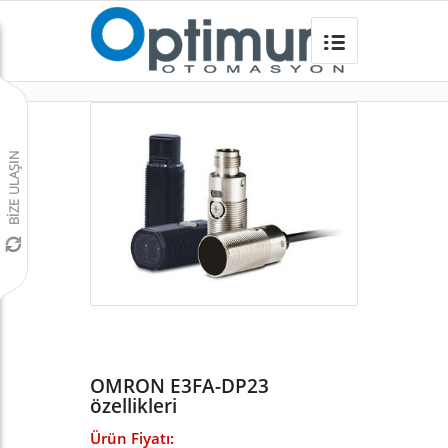
OMRON E3FA-DP23
Omron Türkiye
/
Sensörler
/
E3F M18 SİLİNDİRİK SENSÖRLER
/
E3FA M18 SİLİNDİRİK SENSOR
/
OMRON E3FA-DP23
özellikleri
Ürün Fiyatı: