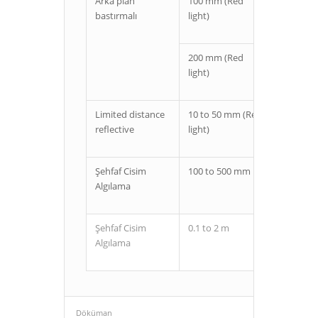
Arka plan
100 mm (Red
Kablolu
bastırmalı
light)
M12 co
200 mm (Red
Kablolu
light)
M12 co
Limited distance
10 to 50 mm (Red
Kablolu
reflective
light)
M12 co
Şehfaf Cisim
100 to 500 mm
Kablolu
Algılama
M12 co
Şehfaf Cisim
0.1 to 2 m
Kablolu
Algılama
M12 co
Döküman