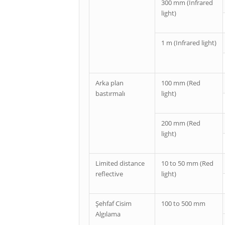
300 mm (Infrared
light)
1 m (Infrared light)
Arka plan
100 mm (Red
bastırmalı
light)
200 mm (Red
light)
Limited distance
10 to 50 mm (Red
reflective
light)
Şehfaf Cisim
100 to 500 mm
Algılama