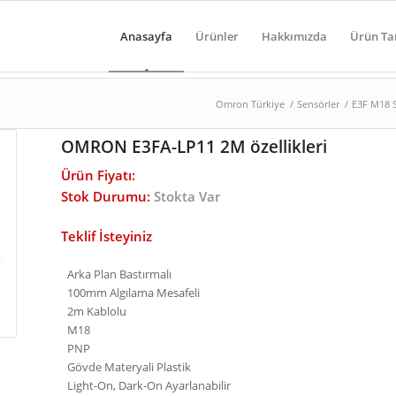
Anasayfa
Ürünler
Hakkımızda
Ürün Ta
Omron Türkiye
/
Sensörler
/
E3F M18 
OMRON E3FA-LP11 2M özellikleri
Ürün Fiyatı:
Stok Durumu:
Stokta Var
Teklif İsteyiniz
Arka Plan Bastırmalı
100mm Algılama Mesafeli
2m Kablolu
M18
PNP
Gövde Materyali Plastik
Light-On, Dark-On Ayarlanabilir