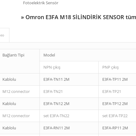
Fotoelektrik Sensör
»
Omron E3FA M18 SİLİNDİRİK SENSOR tüm 
deo
Bağlantı Tipi
Model
NPN çıkış
PNP çıkış
Kablolu
E3FA-TN11 2M
E3FA-TP11 2M
M12 connector
E3FA-TN21
E3FA-TP21
Kablolu
E3FA-TN12 2M
E3FA-TP12 2M
M12 connector
set E3FA-TN22
set E3FA-TP22
Kablolu
E3FA-RN11 2M
E3FA-RP11 2M