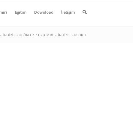
miri
Eğitim
Download
İletişim
SİLİNDİRİK SENSÖRLER
/
E3FA M18 SİLİNDİRİK SENSOR
/