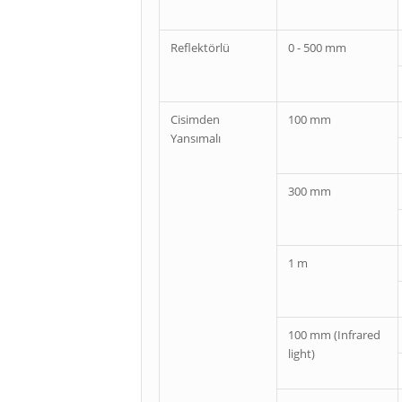
Reflektörlü
0 - 500 mm
Cisimden
100 mm
Yansımalı
300 mm
1 m
100 mm (Infrared
light)