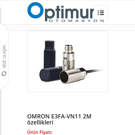
OMRON E3FA-VN11 2M
Omron Türkiye
/
Sensörler
/
E3F M18 SİLİNDİRİK SENSÖRLER
/
E3FA M18 SİLİNDİRİK SENSOR
/
OMRON E3FA-VN11 2M
özellikleri
Ürün Fiyatı: