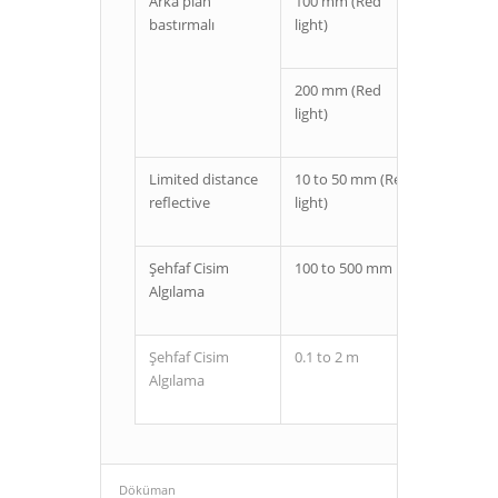
Arka plan
100 mm (Red
Kablolu
bastırmalı
light)
M12 co
200 mm (Red
Kablolu
light)
M12 co
Limited distance
10 to 50 mm (Red
Kablolu
reflective
light)
M12 co
Şehfaf Cisim
100 to 500 mm
Kablolu
Algılama
M12 co
Şehfaf Cisim
0.1 to 2 m
Kablolu
Algılama
M12 co
Döküman