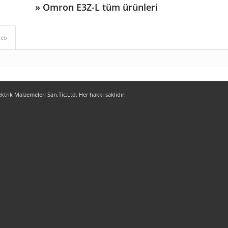
»
Omron E3Z-L tüm ürünleri
deo
ik Malzemeleri San.Tic.Ltd. Her hakkı saklıdır.