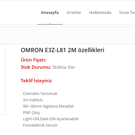
Anasayfa
Ürünler
Hakkımızda
Ürün Ta
OMRON E3Z-L81 2M özellikleri
Ürün Fiyatı:
Stok Durumu:
Stokta Var
Teklif İsteyiniz
Cisimden Yansımalı
2m Kablolu
90+-30mm Algılama Mesefali
PNP Çıkış
Light-ON,Dark-ON Ayarlanabilir
Fotoelektrik Sensör