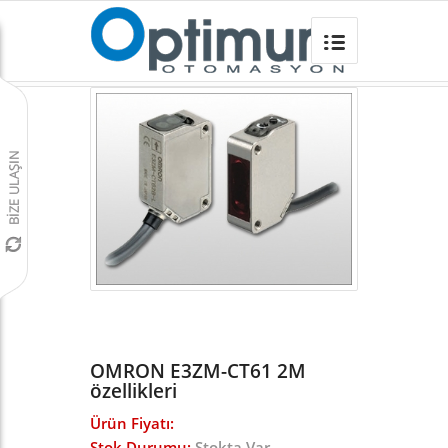
OMRON E3ZM-CT61 2M
Omron Türkiye
/
Sensörler
/
E3ZM SENSOR
/
E3ZM-C
/
OMRON E3ZM-CT61 2M
özellikleri
Ürün Fiyatı:
Stok Durumu:
Stokta Var