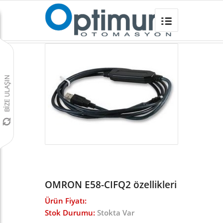
OMRON E58-CIFQ2
Omron Türkiye
/
Sıcaklık Kontrol Cihazları
/
E5CC Sıcaklık Kontrol Cihazı
/
OMRON E58-CIFQ2 özellikleri
Ürün Fiyatı:
Stok Durumu:
Stokta Var