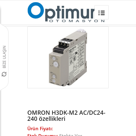
OMRON H3DK-M2 AC/DC24-240
Omron Türkiye
/
Sayıcılar ve Zaman Röleleri
/
H3DK ZAMAN RÖLESİ
/
OMRON H3DK-M2 AC/DC24-
240 özellikleri
Ürün Fiyatı:
Stok Durumu:
Stokta Var