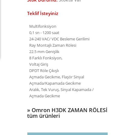
Teklif İsteyiniz
Multifonksiyon
0,1 sn - 1200 saat
24-240 VAC/ VDC Besleme Gerilimi
Ray Montajlı Zaman Rölesi
22.5 mm Genişlik
8 Farklı Fonksiyon,
Voltaj Giriş
DPDT Röle Çıkışlı
Açmada Gecikme, Flaşör Sinyal
Açmada/Kapamada Gecikme
Aralık, Tek Vuruş, Sinyal Kapamada /
Açmada Gecikme
»
Omron H3DK ZAMAN RÖLESİ
tüm ürünleri