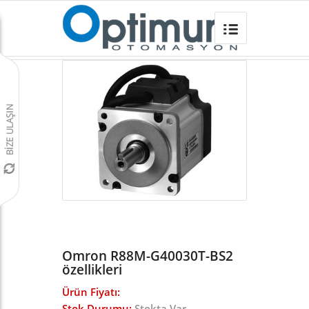
Omron R88M-G40030T-BS2
Omron Türkiye
/
Servo Sürücü ve Motor
/
SMART STEP2 SERVO
/
Omron R88M-G40030T-BS2
özellikleri
Ürün Fiyatı:
Stok Durumu:
Stokta Var