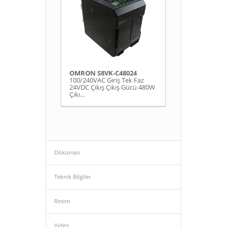
OMRON S8VK-C48024
100/240VAC Giriş Tek Faz
24VDC Çıkış Çıkış Gücü 480W
Çıkı...
Döküman
Teknik Bilgiler
Resim
Video