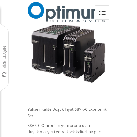
S8VK-C GÜÇ KAYNAĞI
Omron Türkiye
/
Güç Kaynakları
/
Yüksek Kalite Düşük Fiyat S8VK-C Ekonomik
Seri
S8VK-C Omron'un yeni ürünü olan
düşük maliyetli ve yüksek kaliteli bir güç