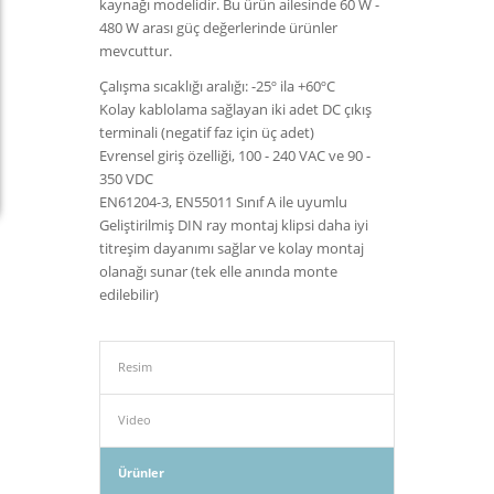
kaynağı modelidir. Bu ürün ailesinde 60 W -
480 W arası güç değerlerinde ürünler
mevcuttur.
Çalışma sıcaklığı aralığı: -25º ila +60ºC
Kolay kablolama sağlayan iki adet DC çıkış
terminali (negatif faz için üç adet)
Evrensel giriş özelliği, 100 - 240 VAC ve 90 -
350 VDC
EN61204-3, EN55011 Sınıf A ile uyumlu
Geliştirilmiş DIN ray montaj klipsi daha iyi
titreşim dayanımı sağlar ve kolay montaj
olanağı sunar (tek elle anında monte
edilebilir)
Resim
Video
Ürünler