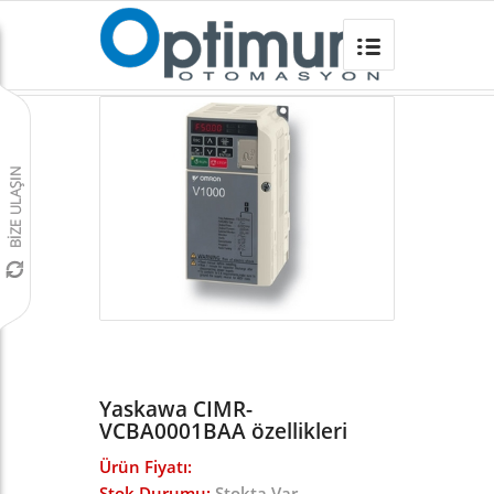
Yaskawa CIMR-VCBA0001BAA
Omron Türkiye
/
Frekans İnvertörleri
/
Yaskawa V1000 INVERTER
/
Yaskawa CIMR-
VCBA0001BAA özellikleri
Ürün Fiyatı:
Stok Durumu:
Stokta Var