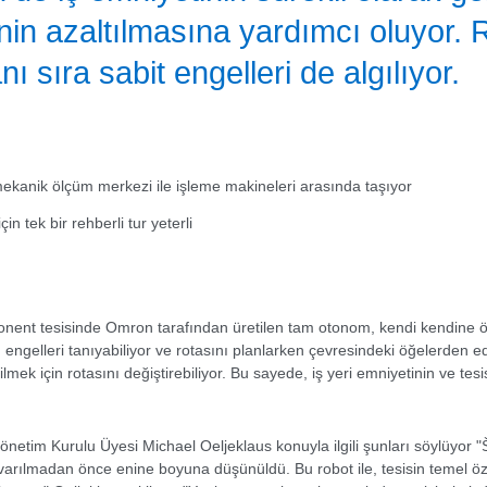
rinin azaltılmasına yardımcı oluyor
ı sıra sabit engelleri de algılıyor.
ekanik ölçüm merkezi ile işleme makineleri arasında taşıyor
n tek bir rehberli tur yeterli
onent tesisinde Omron tarafından üretilen tam otonom, kendi kendine öğ
ı engelleri tanıyabiliyor ve rotasını planlarken çevresindeki öğelerden edin
k için rotasını değiştirebiliyor. Bu sayede, iş yeri emniyetinin ve tesis
etim Kurulu Üyesi Michael Oeljeklaus konuyla ilgili şunları söylüyor 
ılmadan önce enine boyuna düşünüldü. Bu robot ile, tesisin temel özell