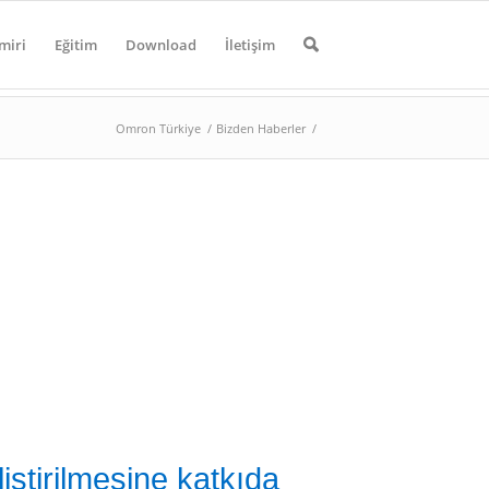
miri
Eğitim
Download
İletişim
Omron Türkiye
/
Bizden Haberler
/
iştirilmesine katkıda