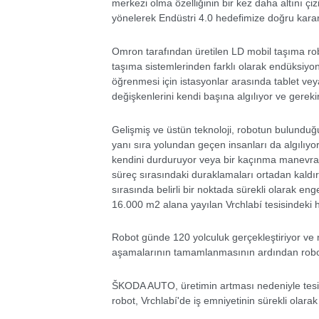
merkezi olma özelliğinin bir kez daha altını çiz
yönelerek Endüstri 4.0 hedefimize doğru karar
Omron tarafından üretilen LD mobil taşıma robo
taşıma sistemlerinden farklı olarak endüksiyon
öğrenmesi için istasyonlar arasında tablet veya
değişkenlerini kendi başına algılıyor ve gerekir
Gelişmiş ve üstün teknoloji, robotun bulunduğu 
yanı sıra yolundan geçen insanları da algılıyor
kendini durduruyor veya bir kaçınma manevrası
süreç sırasındaki duraklamaları ortadan kaldı
sırasında belirli bir noktada sürekli olarak enge
16.000 m2 alana yayılan Vrchlabí tesisindeki h
Robot günde 120 yolculuk gerçekleştiriyor ve 
aşamalarının tamamlanmasının ardından robot 
ŠKODA AUTO, üretimin artması nedeniyle tesisl
robot, Vrchlabí'de iş emniyetinin sürekli olarak