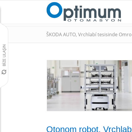
ŠKODA AUTO, Vrchlabí tesisinde Omron
Otonom robot, Vrchlabí'