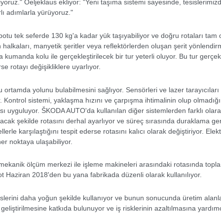
iyoruz." Oeljeklaus ekliyor: "Yeni taşıma sistemi sayesinde, tesislerimizde
lı adımlarla yürüyoruz."
tu tek seferde 130 kg'a kadar yük taşıyabiliyor ve doğru rotaları tam 
 halkaları, manyetik şeritler veya reflektörlerden oluşan şerit yönlendi
 kumanda kolu ile gerçekleştirilecek bir tur yeterli oluyor. Bu tur gerçek
se rotayı değişikliklere uyarlıyor.
ortamda yolunu bulabilmesini sağlıyor. Sensörleri ve lazer tarayıcıları 
. Kontrol sistemi, yaklaşma hızını ve çarpışma ihtimalinin olup olmadığı
 uyguluyor. ŠKODA AUTO'da kullanılan diğer sistemlerden farklı olarak 
racak şekilde rotasını derhal ayarlıyor ve süreç sırasında duraklama g
llerle karşılaştığını tespit ederse rotasını kalıcı olarak değiştiriyor. El
er noktaya ulaşabiliyor.
mekanik ölçüm merkezi ile işleme makineleri arasındaki rotasında toplam
Haziran 2018'den bu yana fabrikada düzenli olarak kullanılıyor.
erini daha yoğun şekilde kullanıyor ve bunun sonucunda üretim alanlar
 geliştirilmesine katkıda bulunuyor ve iş risklerinin azaltılmasına yardımc