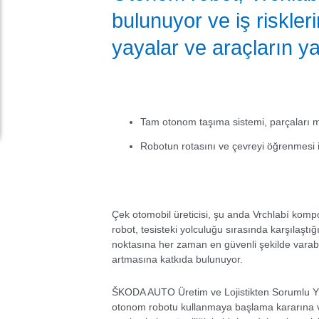
bulunuyor ve iş riskle
yayalar ve araçların yan
Tam otonom taşıma sistemi, parçaları m
Robotun rotasını ve çevreyi öğrenmesi içi
Çek otomobil üreticisi, şu anda Vrchlabí komp
robot, tesisteki yolculuğu sırasında karşılaştığ
noktasına her zaman en güvenli şekilde varabilme
artmasına katkıda bulunuyor.
ŠKODA AUTO Üretim ve Lojistikten Sorumlu Yön
otonom robotu kullanmaya başlama kararına var