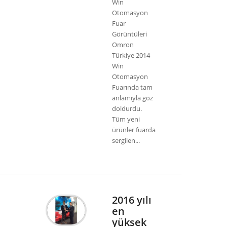
Win
Otomasyon
Fuar
Görüntüleri
Omron
Türkiye 2014
Win
Otomasyon
Fuarında tam
anlamıyla göz
doldurdu.
Tüm yeni
ürünler fuarda
sergilen...
2016 yılı
en
yüksek