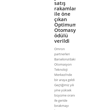
satış
rakamları
ile öne
çıkan
Optimum
Otomasyona
ödülü
verildi
Omron
partnerleri
Barselona’daki
Otomasyon
Teknoloji
Merkezi’nde
bir araya geldi
Geçtiğimiz yılı
yine yüksek
büyüme oranı
ile geride
bırakmayı