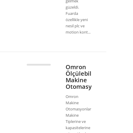
gelmek
güzeldi.
Fuarda
özellikle yeni
nesil plc ve
motion kont...
Omron
Ölçülebilir
Makine
Otomasyonu
Omron
Makine
Otomasyonlarında;
Makine
Tiplerine ve
kapasitelerine