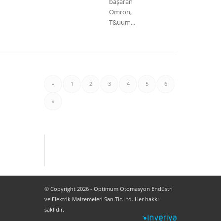
başaran
Omron,
T&uum...
«
1
2
3
4
5
6
»
© Copyright 2026 - Optimum Otomasyon Endüstri
ve Elektrik Malzemeleri San.Tic.Ltd. Her hakkı
saklıdır.