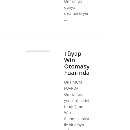
Omron'un
dünya
üzerindeki yeri
...
Tüyap
Win
Otomasyon
Fuarındaydık
OPTİMUM
FUARDA
Omron'un
yeni ürünlerini
tanıttığımız
Win
fuarında, müşterilerimiz
ile bir araya