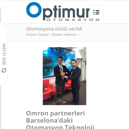
2016 yılı en yüksek satış rakamları
ile öne çıkan Optimum
Otomasyona ödülü verildi
Omron Türkiye
/
Bizden Haberler
/
Omron partnerleri
Barselona’daki
Otomasyon Teknoloji