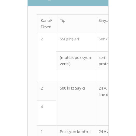
Kanal/
Tip
Sinyal tipi
Ünit
Eksen
sınıf
2
SSI girişleri
Senkron
Özel
ünit
(mutlak pozisyon
seri
verisi)
protokol
2
500 kHz Sayıcı
24 V, 12 V,
Özel
line driver
ünit
4
1
Pozisyon kontrol
24 V açık
Özel