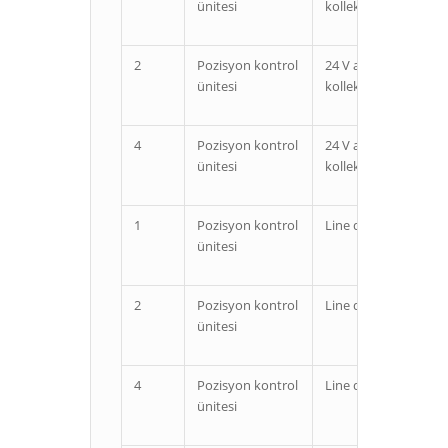
ünitesi
kollektör
ünit
2
Pozisyon kontrol
24 V açık
Özel
ünitesi
kollektör
ünit
4
Pozisyon kontrol
24 V açık
Özel
ünitesi
kollektör
ünit
1
Pozisyon kontrol
Line driver
Özel
ünitesi
ünit
2
Pozisyon kontrol
Line driver
Özel
ünitesi
ünit
4
Pozisyon kontrol
Line driver
Özel
ünitesi
ünit