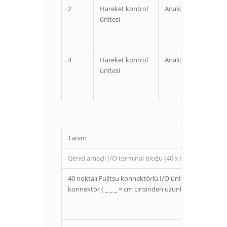
2
Hareket kontrol
Analog
Özel
ünitesi
ünit
4
Hareket kontrol
Analog
Özel
ünitesi
ünit
Tanım
Genel amaçlı I/O terminal bloğu (40 x M3 vida)
40 noktalı Fujitsu konnektörlü I/O üniteleri için genel
konnektör ( _ _ _ = cm cinsinden uzunluk)