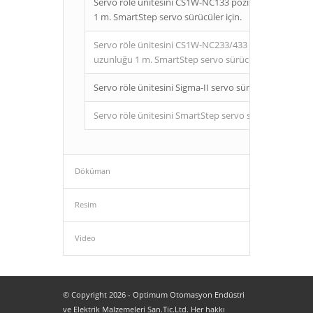
Servo röle ünitesini CS1W-NC133 pozisyon kontrol ün
1 m. SmartStep servo sürücüler için.
Servo röle ünitesini CS1W-NC233/433 pozisyon kontro
uzunluğu 1 m. SmartStep servo sürücüler için.
Servo röle ünitesini Sigma-II servo sürücülere bağla
Servo röle ünitesini SmartStep servo sürücüye bağla
Döküman
Resim
Video
© Copyright 2026 - Optimum Otomasyon Endüstri
ve Elektrik Malzemeleri San.Tic.Ltd. Her hakkı