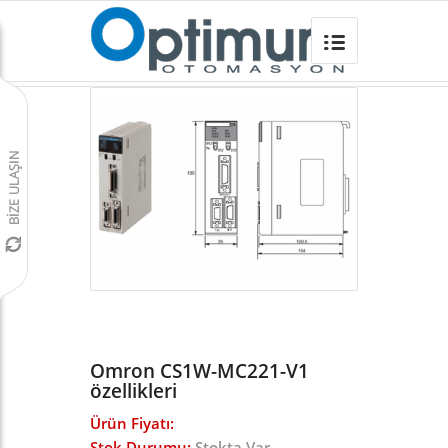
Omron CS1W-MC221-V1
Omron Türkiye
/
PLC
/
CS1 Serisi Rack PLC
/
CS Serisi Pozisyon/Hareket Kontrol Üniteleri
/
Omron CS1W-MC221-V1
özellikleri
Ürün Fiyatı:
Stok Durumu:
Stokta Var